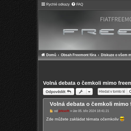
Rychlé odkazy
FAQ
Domů
Obsah Freemont fóra
Diskuze o všem 
Volná debata o čemkoli mimo free
Odpovědět
Volná debata o čemkoli mimo 
P
od
jirksoft
»
úte 05. bře 2024 18:41:21
ř
í
Zde můžete zakládat témata očemkoliv
s
p
ě