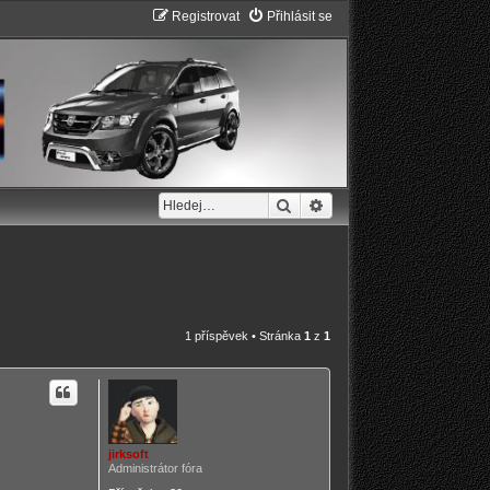
Registrovat
Přihlásit se
Hledat
Pokročilé hledání
1 příspěvek • Stránka
1
z
1
jirksoft
Administrátor fóra