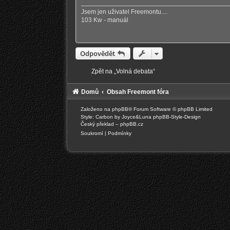
v
e
Jsem jen uživatel Freemontu....
k
103 Kw - manuál
Odpovědět
Zpět na „Volná debata“
Domů
Obsah Freemont fóra
Založeno na
phpBB
® Forum Software © phpBB Limited
Style: Carbon by Joyce&Luna
phpBB-Style-Design
Český překlad –
phpBB.cz
Soukromí
|
Podmínky