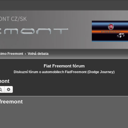
mimo Freemont
Volná debata
Fiat Freemont fórum
Diskuzní fórum o automobilech FiatFreemont (Dodge Journey)
mont
Hledat
Pokročilé hledání
freemont