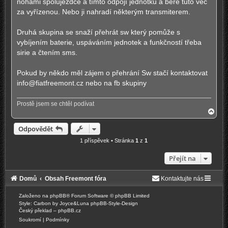
nohami spolujezdce a tímto odpojí jednotku a bere tuto věc
e
k
za vyřízenou. Nebo ji nahradí některým transmiterem.
Druhá skupina se snaží přehrát sw který pomůže s
vybíjením baterie, uspáváním jednotek a funkčností třeba
sirie a čtením sms.
Pokud by někdo měl zájem o přehrání Sw stačí kontaktovat
info@fiatfreemont.cz
nebo na fb skupiny
Prostě jsem se chtěl podívat
N
a
h
Odpovědět
o
r
1 příspěvek • Stránka
1
z
1
u
Přejít na
Domů
Obsah Freemont fóra
Kontaktujte nás
Založeno na
phpBB
® Forum Software © phpBB Limited
Style: Carbon by Joyce&Luna
phpBB-Style-Design
Český překlad –
phpBB.cz
Soukromí
|
Podmínky