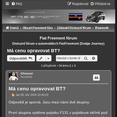
FAQ
Registrovat
Přihlásit se
Domů
Obsah Freemont fóra
Základní Diskuzní fórum
Bluetooth
Fiat Freemont fórum
Diskuzní fórum o automobilech FiatFreemont (Dodge Journey)
Má cenu opravovat BT?
Hledat
Pokročilé hl
Odpovědět
1 příspěvek • Stránka
1
z
1
Ghooust
Nováček
Má cenu opravovat BT?
P
úte 05. bře 2024 10:49:23
ř
í
Odpověď je sporná. Jsou mezi námi dvě skupiny.
s
p
ě
První skupina vytáhne pojistku F131 z pojistkové skříně pod
v