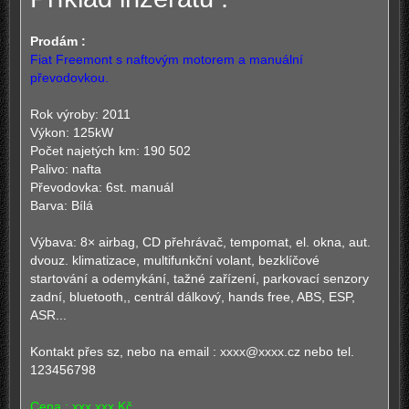
s
p
ě
v
Prodám :
e
Fiat Freemont s naftovým motorem a manuální
k
převodovkou.
Rok výroby: 2011
Výkon: 125kW
Počet najetých km: 190 502
Palivo: nafta
Převodovka: 6st. manuál
Barva: Bílá
Výbava: 8× airbag, CD přehrávač, tempomat, el. okna, aut.
dvouz. klimatizace, multifunkční volant, bezklíčové
startování a odemykání, tažné zařízení, parkovací senzory
zadní, bluetooth,, centrál dálkový, hands free, ABS, ESP,
ASR...
Kontakt přes sz, nebo na email :
xxxx@xxxx.cz
nebo tel.
123456798
Cena : xxx xxx Kč