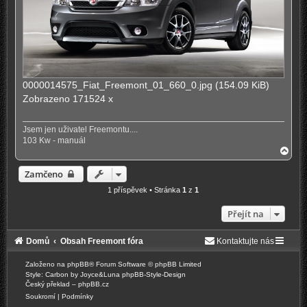
0000014575_Fiat_Freemont_01_660_0.jpg (154.09 KiB)
Zobrazeno 171524 x
Jsem jen uživatel Freemontu....
103 Kw - manuál
N
a
h
Zamčeno
o
r
1 příspěvek • Stránka
1
z
1
u
Přejít na
Domů
Obsah Freemont fóra
Kontaktujte nás
Založeno na
phpBB
® Forum Software © phpBB Limited
Style: Carbon by Joyce&Luna
phpBB-Style-Design
Český překlad –
phpBB.cz
Soukromí
|
Podmínky