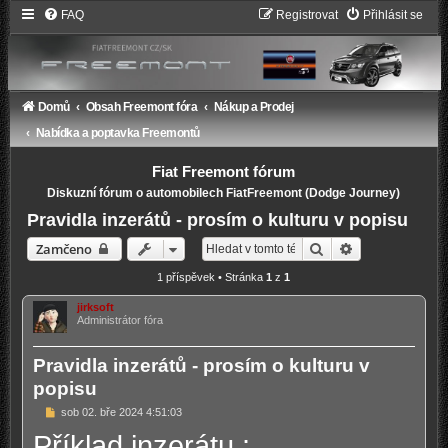
FAQ
Registrovat
Přihlásit se
Domů
Obsah Freemont fóra
Nákup a Prodej
Nabídka a poptavka Freemontů
Fiat Freemont fórum
Diskuzní fórum o automobilech FiatFreemont (Dodge Journey)
Pravidla inzerátů - prosím o kulturu v popisu
Hledat
Pokročilé hled
Zamčeno
1 příspěvek • Stránka
1
z
1
jirksoft
Administrátor fóra
Pravidla inzerátů - prosím o kulturu v
popisu
P
sob 02. bře 2024 4:51:03
ř
Příklad inzerátu :
í