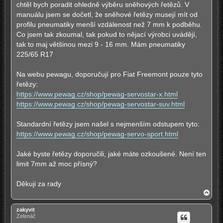
ě
chtěl bych poradit ohledně výběru sněhových řetězů. V
v
manuálu jsem se dočetl, že sněhové řetězy musejí mít od
e
k
profilu pneumatiky menší vzdálenost než 7 mm k podběhu.
Co jsem tak zkoumal, tak pokud to nějací výrobci uvádějí,
tak to maj většinou mezi 9 - 16 mm. Mám pneumatiky
225/65 R17
Na webu pewagu, doporučují pro Fiat Freemont pouze tyto
řetězy:
https://www.pewag.cz/shop/pewag-servostar-x.html
https://www.pewag.cz/shop/pewag-servostar-suv.html
Standardní řetězy jsem našel s nejmenším odstupem tyto:
https://www.pewag.cz/shop/pewag-servo-sport.html
Jaké byste řetězy doporučili, jaké máte ozkoušené. Není ten
limit 7mm až moc přísný?
Děkuji za rady
N
a
h
zakyvit
o
Zelenáč
r