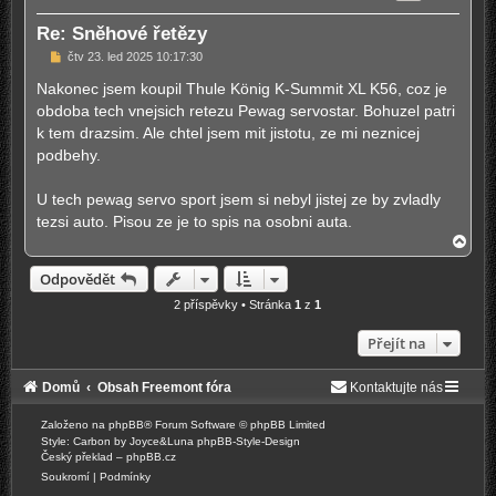
u
Re: Sněhové řetězy
P
čtv 23. led 2025 10:17:30
ř
í
Nakonec jsem koupil Thule König K-Summit XL K56, coz je
s
obdoba tech vnejsich retezu Pewag servostar. Bohuzel patri
p
ě
k tem drazsim. Ale chtel jsem mit jistotu, ze mi neznicej
v
podbehy.
e
k
U tech pewag servo sport jsem si nebyl jistej ze by zvladly
tezsi auto. Pisou ze je to spis na osobni auta.
N
a
h
Odpovědět
o
r
2 příspěvky • Stránka
1
z
1
u
Přejít na
Domů
Obsah Freemont fóra
Kontaktujte nás
Založeno na
phpBB
® Forum Software © phpBB Limited
Style: Carbon by Joyce&Luna
phpBB-Style-Design
Český překlad –
phpBB.cz
Soukromí
|
Podmínky