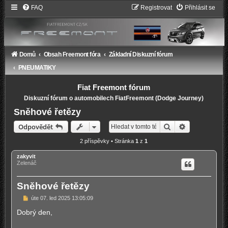
FAQ
Registrovat
Přihlásit se
Domů
Obsah Freemont fóra
Základní Diskuzní fórum
PNEUMATIKY
Fiat Freemont fórum
Diskuzní fórum o automobilech FiatFreemont (Dodge Journey)
Sněhové řetězy
Hledat
Pokročilé hl
Odpovědět
2 příspěvky • Stránka
1
z
1
zakyvit
Zelenáč
Sněhové řetězy
P
úte 07. led 2025 13:05:09
ř
í
Dobrý den,
s
p