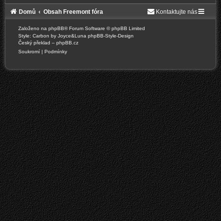
Domů
Obsah Freemont fóra
Kontaktujte nás
Založeno na
phpBB
® Forum Software © phpBB Limited
Style: Carbon by Joyce&Luna
phpBB-Style-Design
Český překlad –
phpBB.cz
Soukromí
|
Podmínky