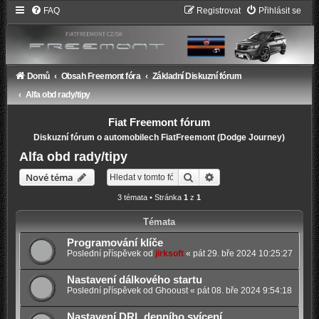
FAQ
Registrovat
Přihlásit se
Domů
Obsah Freemont fóra
Základní Diskuzní fórum
Alfa obd rady/tipy
Fiat Freemont fórum
Diskuzní fórum o automobilech FiatFreemont (Dodge Journey)
Alfa obd rady/tipy
Hledat
Pokročilé hledání
Nové téma
3 témata • Stránka
1
z
1
Témata
Programování klíče
Poslední příspěvek od
jirksoft
«
pát 29. bře 2024 10:25:27
Nastavení dálkového startu
Poslední příspěvek od
Ghooust
«
pát 08. bře 2024 9:54:18
Nastavení DRL denního svícení