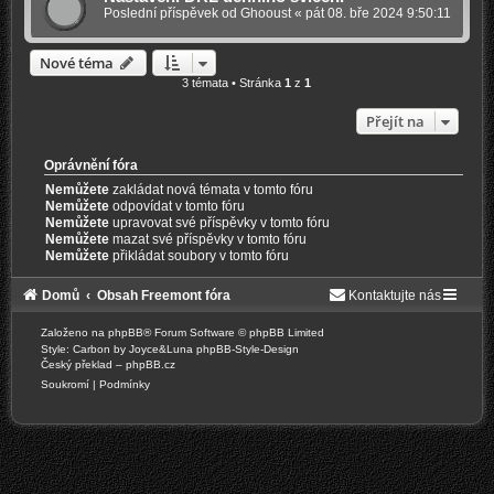
Poslední příspěvek od
Ghooust
«
pát 08. bře 2024 9:50:11
Nové téma
3 témata • Stránka
1
z
1
Přejít na
Oprávnění fóra
Nemůžete
zakládat nová témata v tomto fóru
Nemůžete
odpovídat v tomto fóru
Nemůžete
upravovat své příspěvky v tomto fóru
Nemůžete
mazat své příspěvky v tomto fóru
Nemůžete
přikládat soubory v tomto fóru
Domů
Obsah Freemont fóra
Kontaktujte nás
Založeno na
phpBB
® Forum Software © phpBB Limited
Style: Carbon by Joyce&Luna
phpBB-Style-Design
Český překlad –
phpBB.cz
Soukromí
|
Podmínky