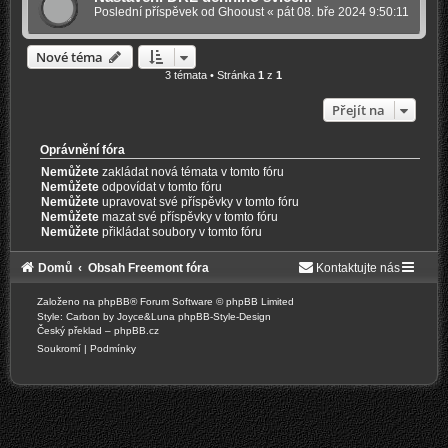
Poslední příspěvek od
Ghooust
«
pát 08. bře 2024 9:50:11
Nové téma
3 témata • Stránka
1
z
1
Přejít na
Oprávnění fóra
Nemůžete
zakládat nová témata v tomto fóru
Nemůžete
odpovídat v tomto fóru
Nemůžete
upravovat své příspěvky v tomto fóru
Nemůžete
mazat své příspěvky v tomto fóru
Nemůžete
přikládat soubory v tomto fóru
Domů
Obsah Freemont fóra
Kontaktujte nás
Založeno na
phpBB
® Forum Software © phpBB Limited
Style: Carbon by Joyce&Luna
phpBB-Style-Design
Český překlad –
phpBB.cz
Soukromí
|
Podmínky