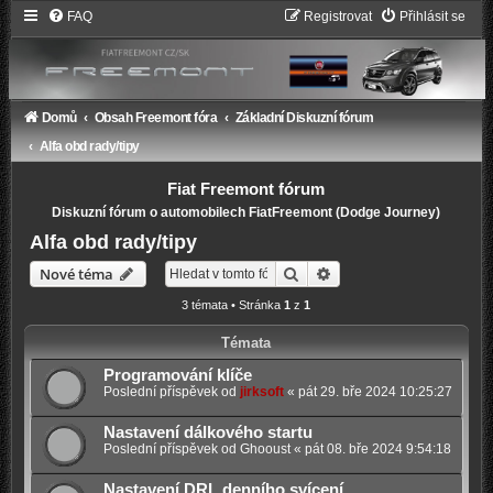
FAQ
Registrovat
Přihlásit se
Domů
Obsah Freemont fóra
Základní Diskuzní fórum
Alfa obd rady/tipy
Fiat Freemont fórum
Diskuzní fórum o automobilech FiatFreemont (Dodge Journey)
Alfa obd rady/tipy
Hledat
Pokročilé hledání
Nové téma
3 témata • Stránka
1
z
1
Témata
Programování klíče
Poslední příspěvek od
jirksoft
«
pát 29. bře 2024 10:25:27
Nastavení dálkového startu
Poslední příspěvek od
Ghooust
«
pát 08. bře 2024 9:54:18
Nastavení DRL denního svícení