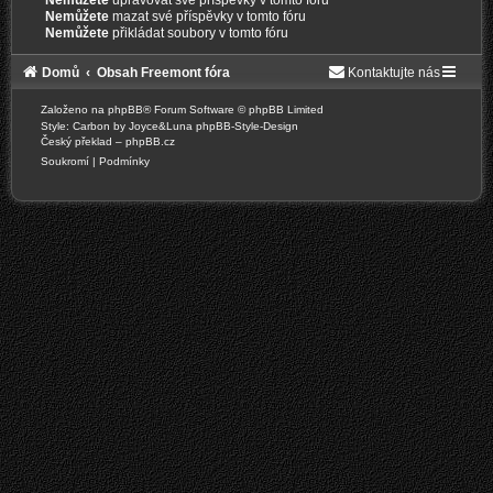
Nemůžete
upravovat své příspěvky v tomto fóru
Nemůžete
mazat své příspěvky v tomto fóru
Nemůžete
přikládat soubory v tomto fóru
Domů
Obsah Freemont fóra
Kontaktujte nás
Založeno na
phpBB
® Forum Software © phpBB Limited
Style: Carbon by Joyce&Luna
phpBB-Style-Design
Český překlad –
phpBB.cz
Soukromí
|
Podmínky