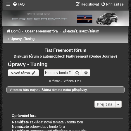
FAQ
Registrovat
Přihlásit se
Domů
Obsah Freemont fóra
Základní Diskuzní fórum
Úpravy - Tuning
Fiat Freemont fórum
Diskuzní fórum o automobilech FiatFreemont (Dodge Journey)
Úpravy - Tuning
Hledat
Pokročilé hledání
Nové téma
0 témat • Stránka
1
z
1
V tomto fóru nejsou žádná témata nebo příspěvky.
Přejít na
Oprávnění fóra
Nemůžete
zakládat nová témata v tomto fóru
Nemůžete
odpovídat v tomto fóru