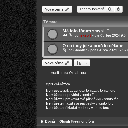
Hledat
Pokr
Nové téma
Témata
Má toto fórum smysl _?
od
jirksoft
»
úte 05. bře 2024 9:04
O co tady jde a proč to děláme
od
Ghooust
»
pon 04. bře 2024 19:57:
Nové téma
Vrátit se na Obsah fóra
Oprávnění fóra
Nemůžete
zakládat nová témata v tomto fóru
Nemůžete
odpovídat v tomto fóru
Nemůžete
upravovat své příspěvky v tomto fóru
Nemůžete
mazat své příspěvky v tomto fóru
Nemůžete
přikládat soubory v tomto fóru
Domů
Obsah Freemont fóra