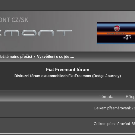
ležité nutno přečíst
Vysvětlení o co jde ....
Fiat Freemont fórum
Diskuzní fórum o automobilech FiatFreemont (Dodge Journey)
Témata
Přís
Celkem přesměrování: 7
Celkem přesměrování: 8