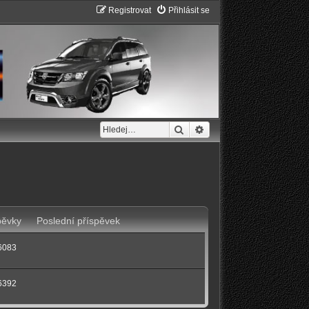
Registrovat
Přihlásit se
Hledat
Pokročilé hledání
pěvky
Poslední příspěvek
6083
6392