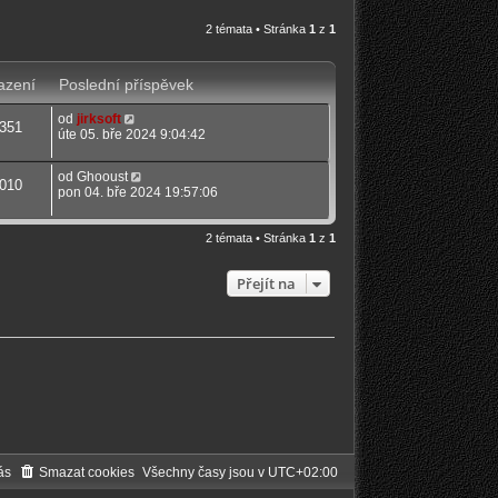
2 témata • Stránka
1
z
1
azení
Poslední příspěvek
od
jirksoft
351
úte 05. bře 2024 9:04:42
od
Ghooust
010
pon 04. bře 2024 19:57:06
2 témata • Stránka
1
z
1
Přejít na
ás
Smazat cookies
Všechny časy jsou v
UTC+02:00