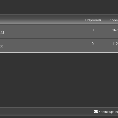
očilé hledání
Odpovědi
Zobr
0
167
:42
0
112
06
Kontaktujte n