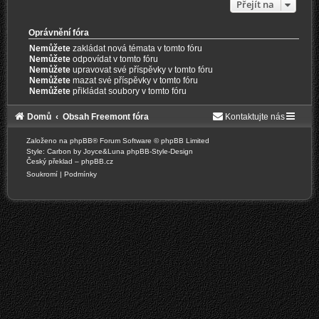
Přejít na
Oprávnění fóra
Nemůžete
zakládat nová témata v tomto fóru
Nemůžete
odpovídat v tomto fóru
Nemůžete
upravovat své příspěvky v tomto fóru
Nemůžete
mazat své příspěvky v tomto fóru
Nemůžete
přikládat soubory v tomto fóru
Domů
Obsah Freemont fóra
Kontaktujte nás
Založeno na
phpBB
® Forum Software © phpBB Limited
Style: Carbon by Joyce&Luna
phpBB-Style-Design
Český překlad –
phpBB.cz
Soukromí
|
Podmínky