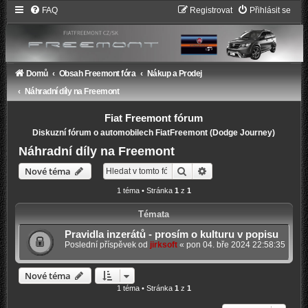
FAQ
Registrovat
Přihlásit se
Domů
Obsah Freemont fóra
Nákup a Prodej
Náhradní díly na Freemont
Fiat Freemont fórum
Diskuzní fórum o automobilech FiatFreemont (Dodge Journey)
Náhradní díly na Freemont
Hledat
Pokročilé hledání
Nové téma
1 téma • Stránka
1
z
1
Témata
Pravidla inzerátů - prosím o kulturu v popisu
Poslední příspěvek od
jirksoft
«
pon 04. bře 2024 22:58:35
Nové téma
1 téma • Stránka
1
z
1