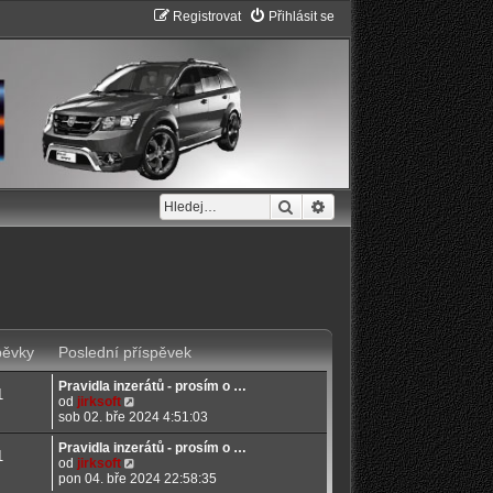
Registrovat
Přihlásit se
Hledat
Pokročilé hledání
pěvky
Poslední příspěvek
Pravidla inzerátů - prosím o …
1
Z
od
jirksoft
o
sob 02. bře 2024 4:51:03
b
r
Pravidla inzerátů - prosím o …
1
a
Z
od
jirksoft
z
o
pon 04. bře 2024 22:58:35
i
b