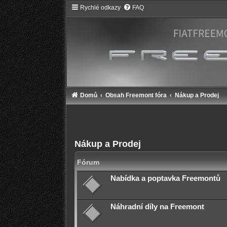
Rychlé odkazy
FAQ
Domů
Obsah Freemont fóra
Nákup a Prodej
Nákup a Prodej
Fórum
Nabídka a poptavka Freemontů
Náhradní díly na Freemont