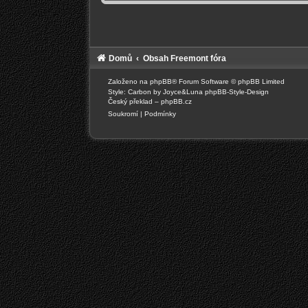
Domů
Obsah Freemont fóra
Založeno na
phpBB
® Forum Software © phpBB Limited
Style: Carbon by Joyce&Luna
phpBB-Style-Design
Český překlad –
phpBB.cz
Soukromí
|
Podmínky