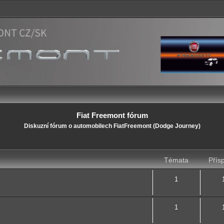
Fiat Freemont fórum
Diskuzní fórum o automobilech FiatFreemont (Dodge Journey)
Témata
Přís
1
1