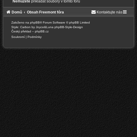
Nemůžete
přikládat soubory v tomto fóru
Domů
Obsah Freemont fóra
Kontaktujte nás
Založeno na
phpBB
® Forum Software © phpBB Limited
Style: Carbon by Joyce&Luna
phpBB-Style-Design
Český překlad –
phpBB.cz
Soukromí
|
Podmínky