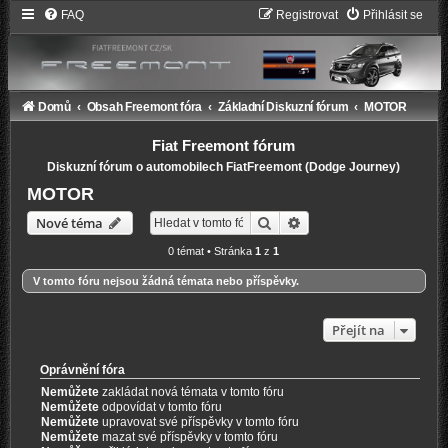
FAQ
Registrovat
Přihlásit se
Domů
Obsah Freemont fóra
Základní Diskuzní fórum
MOTOR
Fiat Freemont fórum
Diskuzní fórum o automobilech FiatFreemont (Dodge Journey)
MOTOR
Hledat
Pokročilé hledání
Nové téma
0 témat • Stránka
1
z
1
V tomto fóru nejsou žádná témata nebo příspěvky.
Přejít na
Oprávnění fóra
Nemůžete
zakládat nová témata v tomto fóru
Nemůžete
odpovídat v tomto fóru
Nemůžete
upravovat své příspěvky v tomto fóru
Nemůžete
mazat své příspěvky v tomto fóru