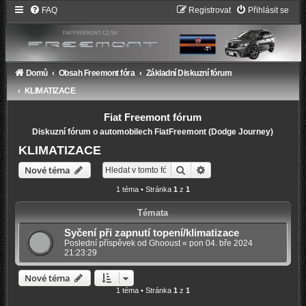
FAQ
Registrovat
Přihlásit se
Domů
Obsah Freemont fóra
Základní Diskuzní fórum
KLIMATIZACE
Fiat Freemont fórum
Diskuzní fórum o automobilech FiatFreemont (Dodge Journey)
KLIMATIZACE
Hledat
Pokročilé hledání
Nové téma
1 téma • Stránka
1
z
1
Témata
Syčení při zapnutí topení/klimatizace
Poslední příspěvek od
Ghooust
«
pon 04. bře 2024
21:23:29
Nové téma
1 téma • Stránka
1
z
1