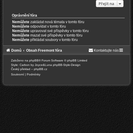
Přejít na
Oprávnění fóra
Nemůžete
zakládat nová témata v tomto fóru
Nemůžete
odpovídat v tomto fóru
Nemůžete
upravovat své příspěvky v tomto fóru
Nemůžete
mazat své příspěvky v tomto fóru
Nemůžete
přikládat soubory v tomto fóru
Domů
Obsah Freemont fóra
Kontaktujte nás
Založeno na
phpBB
® Forum Software © phpBB Limited
Style: Carbon by Joyce&Luna
phpBB-Style-Design
Český překlad –
phpBB.cz
Soukromí
|
Podmínky