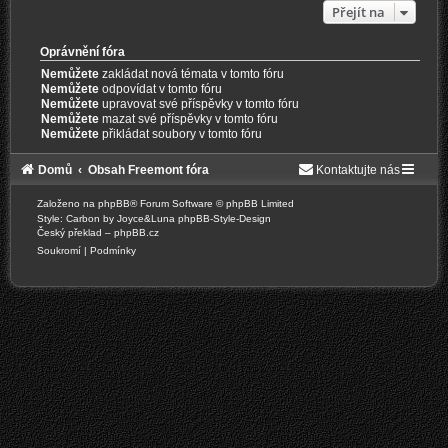
Přejít na
Oprávnění fóra
Nemůžete
zakládat nová témata v tomto fóru
Nemůžete
odpovídat v tomto fóru
Nemůžete
upravovat své příspěvky v tomto fóru
Nemůžete
mazat své příspěvky v tomto fóru
Nemůžete
přikládat soubory v tomto fóru
Domů
Obsah Freemont fóra
Kontaktujte nás
Založeno na
phpBB
® Forum Software © phpBB Limited
Style: Carbon by Joyce&Luna
phpBB-Style-Design
Český překlad –
phpBB.cz
Soukromí
|
Podmínky