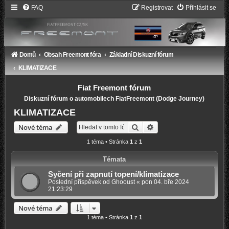
FAQ
Registrovat
Přihlásit se
Domů
Obsah Freemont fóra
Základní Diskuzní fórum
KLIMATIZACE
Fiat Freemont fórum
Diskuzní fórum o automobilech FiatFreemont (Dodge Journey)
KLIMATIZACE
Hledat
Pokročilé hledání
Nové téma
1 téma • Stránka
1
z
1
Témata
Syčení při zapnutí topení/klimatizace
Poslední příspěvek od
Ghooust
«
pon 04. bře 2024
21:23:29
Nové téma
1 téma • Stránka
1
z
1