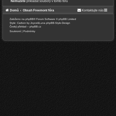
Nemůžete
přikládat soubory v tomto fóru
Domů
Obsah Freemont fóra
Kontaktujte nás
Založeno na
phpBB
® Forum Software © phpBB Limited
Style: Carbon by Joyce&Luna
phpBB-Style-Design
Český překlad –
phpBB.cz
Soukromí
|
Podmínky