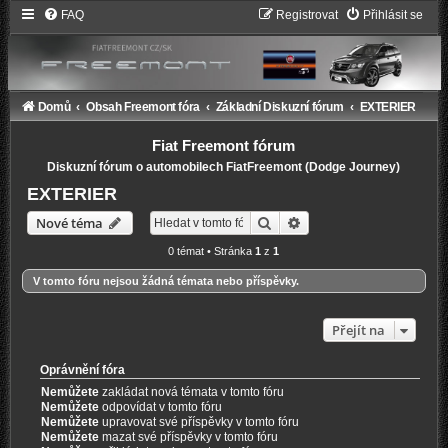
FAQ
Registrovat
Přihlásit se
Domů
Obsah Freemont fóra
Základní Diskuzní fórum
EXTERIER
Fiat Freemont fórum
Diskuzní fórum o automobilech FiatFreemont (Dodge Journey)
EXTERIER
Hledat
Pokročilé hledání
Nové téma
0 témat • Stránka
1
z
1
V tomto fóru nejsou žádná témata nebo příspěvky.
Přejít na
Oprávnění fóra
Nemůžete
zakládat nová témata v tomto fóru
Nemůžete
odpovídat v tomto fóru
Nemůžete
upravovat své příspěvky v tomto fóru
Nemůžete
mazat své příspěvky v tomto fóru