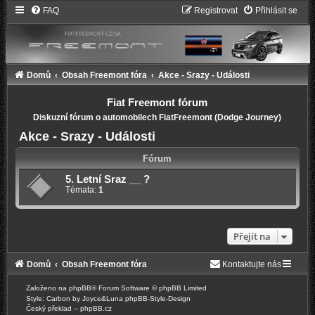
FAQ
Registrovat
Přihlásit se
Domů
Obsah Freemont fóra
Akce - Srazy - Události
Fiat Freemont fórum
Diskuzní fórum o automobilech FiatFreemont (Dodge Journey)
Akce - Srazy - Události
Fórum
5. Letní Sraz __ ?
Témata:
1
Přejít na
Domů
Obsah Freemont fóra
Kontaktujte nás
Založeno na
phpBB
® Forum Software © phpBB Limited
Style: Carbon by Joyce&Luna
phpBB-Style-Design
Český překlad –
phpBB.cz