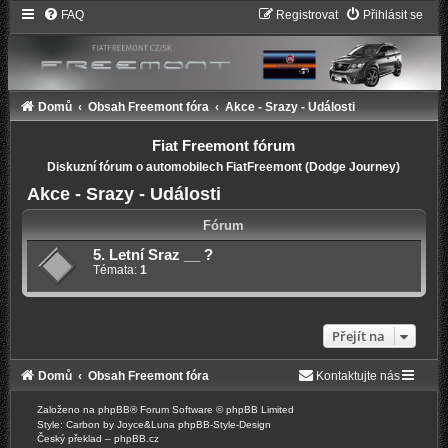
FAQ
Registrovat
Přihlásit se
Domů
Obsah Freemont fóra
Akce - Srazy - Události
Fiat Freemont fórum
Diskuzní fórum o automobilech FiatFreemont (Dodge Journey)
Akce - Srazy - Události
Fórum
5. Letní Sraz __ ?
Témata:
1
Přejít na
Domů
Obsah Freemont fóra
Kontaktujte nás
Založeno na
phpBB
® Forum Software © phpBB Limited
Style: Carbon by Joyce&Luna
phpBB-Style-Design
Český překlad –
phpBB.cz