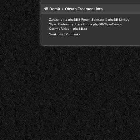
Domů
Obsah Freemont fóra
Založeno na
phpBB
® Forum Software © phpBB Limited
Style: Carbon by Joyce&Luna
phpBB-Style-Design
Český překlad –
phpBB.cz
Soukromí
|
Podmínky