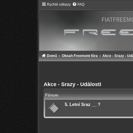
Rychlé odkazy
FAQ
Domů
Obsah Freemont fóra
Akce - Srazy - Udá
Akce - Srazy - Události
Fórum
5. Letní Sraz __ ?