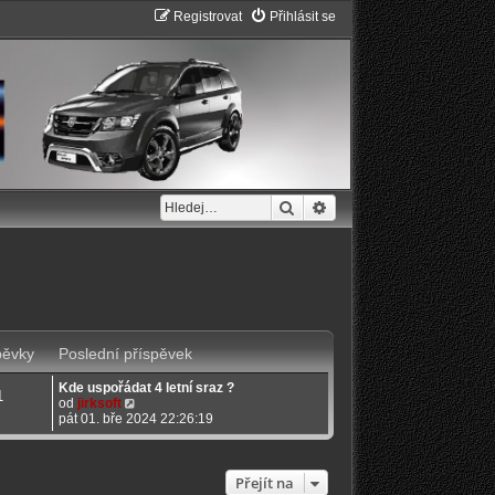
Registrovat
Přihlásit se
Hledat
Pokročilé hledání
pěvky
Poslední příspěvek
Kde uspořádat 4 letní sraz ?
1
Z
od
jirksoft
o
pát 01. bře 2024 22:26:19
b
r
a
z
Přejít na
i