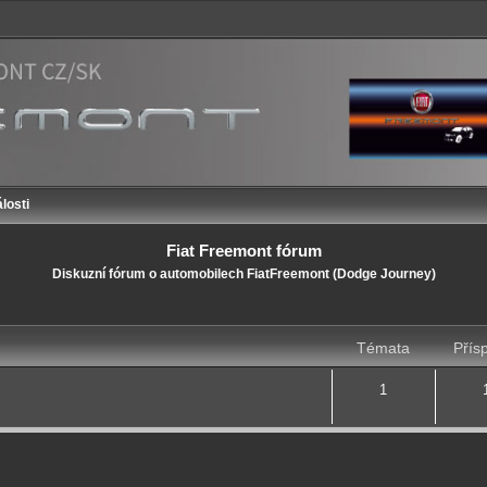
losti
Fiat Freemont fórum
Diskuzní fórum o automobilech FiatFreemont (Dodge Journey)
Témata
Přís
1