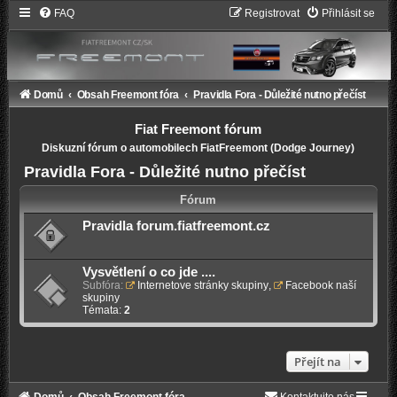
FAQ
Registrovat
Přihlásit se
Domů
Obsah Freemont fóra
Pravidla Fora - Důležité nutno přečíst
Fiat Freemont fórum
Diskuzní fórum o automobilech FiatFreemont (Dodge Journey)
Pravidla Fora - Důležité nutno přečíst
Fórum
Pravidla forum.fiatfreemont.cz
Vysvětlení o co jde ....
Subfóra:
Internetove stránky skupiny
,
Facebook naší
skupiny
Témata:
2
Přejít na
Domů
Obsah Freemont fóra
Kontaktujte nás