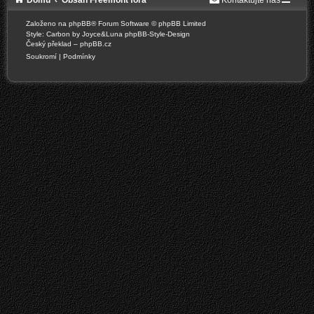
Založeno na
phpBB
® Forum Software © phpBB Limited
Style: Carbon by Joyce&Luna
phpBB-Style-Design
Český překlad –
phpBB.cz
Soukromí
|
Podmínky