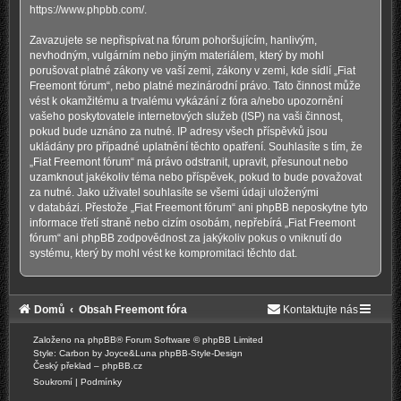
https://www.phpbb.com/
.
Zavazujete se nepřispívat na fórum pohoršujícím, hanlivým,
nevhodným, vulgárním nebo jiným materiálem, který by mohl
porušovat platné zákony ve vaší zemi, zákony v zemi, kde sídlí „Fiat
Freemont fórum“, nebo platné mezinárodní právo. Tato činnost může
vést k okamžitému a trvalému vykázání z fóra a/nebo upozornění
vašeho poskytovatele internetových služeb (ISP) na vaši činnost,
pokud bude uznáno za nutné. IP adresy všech příspěvků jsou
ukládány pro případné uplatnění těchto opatření. Souhlasíte s tím, že
„Fiat Freemont fórum“ má právo odstranit, upravit, přesunout nebo
uzamknout jakékoliv téma nebo příspěvek, pokud to bude považovat
za nutné. Jako uživatel souhlasíte se všemi údaji uloženými
v databázi. Přestože „Fiat Freemont fórum“ ani phpBB neposkytne tyto
informace třetí straně nebo cizím osobám, nepřebírá „Fiat Freemont
fórum“ ani phpBB zodpovědnost za jakýkoliv pokus o vniknutí do
systému, který by mohl vést ke kompromitaci těchto dat.
Domů
Obsah Freemont fóra
Kontaktujte nás
Založeno na
phpBB
® Forum Software © phpBB Limited
Style: Carbon by Joyce&Luna
phpBB-Style-Design
Český překlad –
phpBB.cz
Soukromí
|
Podmínky