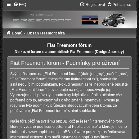
FAQ
Registrovat
Přihlásit se
Domů
Obsah Freemont fóra
Fiat Freemont fórum
Diskuzní fórum o automobilech FiatFreemont (Dodge Journey)
Fiat Freemont fórum - Podmínky pro užívání
Svým přístupem na „Fiat Freemont fórum“ (dále jen „my“, „naše“, „nás“,
“Fiat Freemont fórum”, “https://forum.fiatfreemont.cz”), souhlasíte
s následujícími podmínkami. Pokud nesouhlasíte, neprodleně opusťte
„Fiat Freemont fórum“, nevstupujte na něj a nepoužívejte jej.
Vyhrazujeme si právo tyto podmínky kdykoliv změnit a učiníme vše
potřebné pro to, abychom vás o této změně informovali. Přesto je
rozumné tyto podmínky průběžně sledovat vzhledem k tomu, že
používáním „Fiat Freemont fórum“ s nimi souhlasíte.
Naše fóra běží na systému phpBB, což je řešení internetového fóra,
které je vydané pod licencí „
General Public License
“ a které je možno
stáhnout z
www.phpbb.com
. phpBB software pouze zprostředkovává
internetové diskuze. Pro další informace o phpBB navštivte: