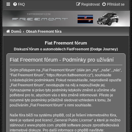
FAQ
Registrovat
Přihlásit se
Domů
Obsah Freemont fóra
Fiat Freemont fórum
Diskuzní fórum o automobilech FiatFreemont (Dodge Journey)
Fiat Freemont fórum - Podmínky pro užívání
Svým přístupem na „Fiat Freemont fórum“ (dále jen „my“, „naše“, „nás“,
“Fiat Freemont fórum”, “https://forum.fiatfreemont.cz”), souhlasíte
s následujícími podmínkami. Pokud nesouhlasíte, neprodleně opusťte
„Fiat Freemont fórum“, nevstupujte na něj a nepoužívejte jej.
Vyhrazujeme si právo tyto podmínky kdykoliv změnit a učiníme vše
potřebné pro to, abychom vás o této změně informovali. Přesto je
rozumné tyto podmínky průběžně sledovat vzhledem k tomu, že
používáním „Fiat Freemont fórum“ s nimi souhlasíte.
Naše fóra běží na systému phpBB, což je řešení internetového fóra,
které je vydané pod licencí „
General Public License
“ a které je možno
stáhnout z
www.phpbb.com
. phpBB software pouze zprostředkovává
internetové diskuze. Pro další informace o phpBB navštivte: