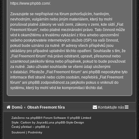
https://www.phpbb.com/
.
Zavazujete se nepřispívat na fórum pohoršujícím, hanlivým,
nevhodným, vulgárním nebo jiným materiálem, který by mohl
porušovat platné zákony ve vaší zemi, zákony v zemi, kde sídlí „Fiat
Freemont fórum“, nebo platné mezinárodní právo. Tato činnost může
vést k okamžitému a trvalému vykázání z fóra a/nebo upozornění
vašeho poskytovatele internetových služeb (ISP) na vaši činnost,
pokud bude uznáno za nutné. IP adresy všech příspěvků jsou
ukládány pro případné uplatnění těchto opatření. Souhlasíte s tím, že
„Fiat Freemont fórum“ má právo odstranit, upravit, přesunout nebo
uzamknout jakékoliv téma nebo příspěvek, pokud to bude považovat
za nutné. Jako uživatel souhlasíte se všemi údaji uloženými
v databázi. Přestože „Fiat Freemont fórum“ ani phpBB neposkytne tyto
informace třetí straně nebo cizím osobám, nepřebírá „Fiat Freemont
fórum“ ani phpBB zodpovědnost za jakýkoliv pokus o vniknutí do
systému, který by mohl vést ke kompromitaci těchto dat.
Domů
Obsah Freemont fóra
Kontaktujte nás
Založeno na
phpBB
® Forum Software © phpBB Limited
Style: Carbon by Joyce&Luna
phpBB-Style-Design
Český překlad –
phpBB.cz
Soukromí
|
Podmínky