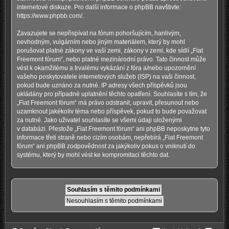
internetové diskuze. Pro další informace o phpBB navštivte:
https://www.phpbb.com/
.
Zavazujete se nepřispívat na fórum pohoršujícím, hanlivým,
nevhodným, vulgárním nebo jiným materiálem, který by mohl
porušovat platné zákony ve vaší zemi, zákony v zemi, kde sídlí „Fiat
Freemont fórum“, nebo platné mezinárodní právo. Tato činnost může
vést k okamžitému a trvalému vykázání z fóra a/nebo upozornění
vašeho poskytovatele internetových služeb (ISP) na vaši činnost,
pokud bude uznáno za nutné. IP adresy všech příspěvků jsou
ukládány pro případné uplatnění těchto opatření. Souhlasíte s tím, že
„Fiat Freemont fórum“ má právo odstranit, upravit, přesunout nebo
uzamknout jakékoliv téma nebo příspěvek, pokud to bude považovat
za nutné. Jako uživatel souhlasíte se všemi údaji uloženými
v databázi. Přestože „Fiat Freemont fórum“ ani phpBB neposkytne tyto
informace třetí straně nebo cizím osobám, nepřebírá „Fiat Freemont
fórum“ ani phpBB zodpovědnost za jakýkoliv pokus o vniknutí do
systému, který by mohl vést ke kompromitaci těchto dat.