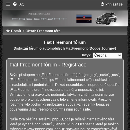
FAQ
Přihlásit se
Domů
Obsah Freemont fóra
Fiat Freemont fórum
Diskuzní fórum o automobilech FiatFreemont (Dodge Journey)
Jazyk:
Fiat Freemont fórum - Registrace
Svým přístupem na „Fiat Freemont fórum“ (dále jen „my“, „naše“, „nás“,
“Fiat Freemont fórum”, “https://forum.fiatfreemont.cz”), souhlasíte
s následujícími podmínkami. Pokud nesouhlasíte, neprodleně opusťte
„Fiat Freemont fórum“, nevstupujte na něj a nepoužívejte jej.
Vyhrazujeme si právo tyto podmínky kdykoliv změnit a učiníme vše
potřebné pro to, abychom vás o této změně informovali. Přesto je
rozumné tyto podmínky průběžně sledovat vzhledem k tomu, že
používáním „Fiat Freemont fórum“ s nimi souhlasíte.
Naše fóra běží na systému phpBB, což je řešení internetového fóra,
které je vydané pod licencí „
General Public License
“ a které je možno
stáhnout z
www.phpbb.com
. phpBB software pouze zprostředkovává