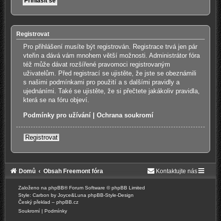
Registrovat
Pro přihlášení musíte být registrován. Registrace trvá jen pár
vteřin a dává vám mnohem větší možnosti. Administrátor fóra
též může dávat rozšířené pravomoci registrovaným
uživatelům. Před registrací se ujistěte, že jste se obeznámili
s našimi podmínkami pro použití a s dalšími pravidly a
ujednáními. Také se ujistěte, že si přečtete jakákoliv pravidla,
která se na fóru objeví.
Podmínky pro užívání
|
Ochrana soukromí
Registrovat
Domů
Obsah Freemont fóra
Kontaktujte nás
Založeno na
phpBB
® Forum Software © phpBB Limited
Style: Carbon by Joyce&Luna
phpBB-Style-Design
Český překlad –
phpBB.cz
Soukromí
|
Podmínky