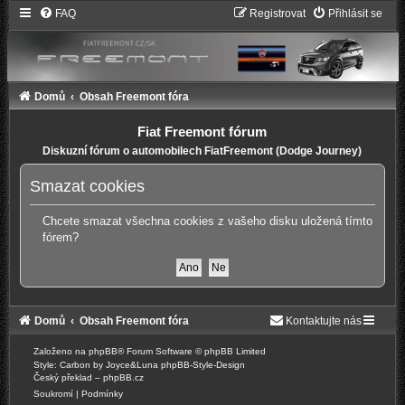
FAQ
Registrovat
Přihlásit se
Domů
Obsah Freemont fóra
Fiat Freemont fórum
Diskuzní fórum o automobilech FiatFreemont (Dodge Journey)
Smazat cookies
Chcete smazat všechna cookies z vašeho disku uložená tímto
fórem?
Domů
Obsah Freemont fóra
Kontaktujte nás
Založeno na
phpBB
® Forum Software © phpBB Limited
Style: Carbon by Joyce&Luna
phpBB-Style-Design
Český překlad –
phpBB.cz
Soukromí
|
Podmínky