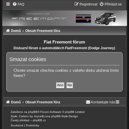
FAQ
Registrovat
Přihlásit se
Domů
Obsah Freemont fóra
Fiat Freemont fórum
Diskuzní fórum o automobilech FiatFreemont (Dodge Journey)
Smazat cookies
Chcete smazat všechna cookies z vašeho disku uložená tímto
fórem?
Domů
Obsah Freemont fóra
Kontaktujte nás
Založeno na
phpBB
® Forum Software © phpBB Limited
Style: Carbon by Joyce&Luna
phpBB-Style-Design
Český překlad –
phpBB.cz
Soukromí
|
Podmínky