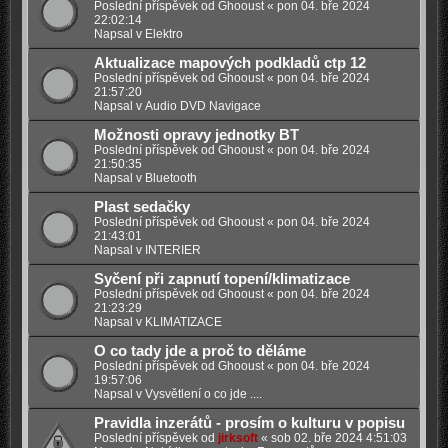
Poslední příspěvek od
Ghooust
«
pon 04. bře 2024
22:02:14
Napsal v
Elektro
Aktualizace mapových podkladů ctp 12
Poslední příspěvek od
Ghooust
«
pon 04. bře 2024
21:57:20
Napsal v
Audio DVD Navigace
Možnosti opravy jednotky BT
Poslední příspěvek od
Ghooust
«
pon 04. bře 2024
21:50:35
Napsal v
Bluetooth
Plast sedačky
Poslední příspěvek od
Ghooust
«
pon 04. bře 2024
21:43:01
Napsal v
INTERIER
Syčení při zapnutí topení/klimatizace
Poslední příspěvek od
Ghooust
«
pon 04. bře 2024
21:23:29
Napsal v
KLIMATIZACE
O co tady jde a proč to děláme
Poslední příspěvek od
Ghooust
«
pon 04. bře 2024
19:57:06
Napsal v
Vysvětlení o co jde ....
Pravidla inzerátů - prosím o kulturu v popisu
Poslední příspěvek od
jirksoft
«
sob 02. bře 2024 4:51:03