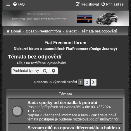
FAQ
Registrovat
Přihlásit se
Domů
Obsah Freemont fóra
Hledat
Témata bez odpovědí
Fiat Freemont fórum
Diskuzní fórum o automobilech FiatFreemont (Dodge Journey)
Témata bez odpovědí
Přejít na rozšířené vyhledávání
Hledat
Pokročilé hledání
1
2
Další
Nalezeno 26 výsledků hledání
Témata
Sada spojky od čerpadla k potrubí
Poslední příspěvek od
zvonek269
«
úte 03. zář 2024
13:12:29
Napsal v
Všeobecné informace a rady - Zakládejte nová
témata postupně je budeme rozdělovat do příslušných fór
Seznam dílů na opravu diferenciálu a haldexu.