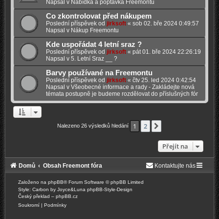
Napsal v
Nabídka a poptavka Freemontů
Co zkontrolovat před nákupem
Poslední příspěvek od
jirksoft
«
sob 02. bře 2024 0:49:57
Napsal v
Nákup Freemontu
Kde uspořádat 4 letní sraz ?
Poslední příspěvek od
jirksoft
«
pát 01. bře 2024 22:26:19
Napsal v
5. Letní Sraz __ ?
Barvy používané na Freemontu
Poslední příspěvek od
jirksoft
«
čtv 25. led 2024 0:42:54
Napsal v
Všeobecné informace a rady - Zakládejte nová
témata postupně je budeme rozdělovat do příslušných fór
1
2
Další
Nalezeno 26 výsledků hledání
Přejít na
Domů
Obsah Freemont fóra
Kontaktujte nás
Založeno na
phpBB
® Forum Software © phpBB Limited
Style: Carbon by Joyce&Luna
phpBB-Style-Design
Český překlad –
phpBB.cz
Soukromí
|
Podmínky