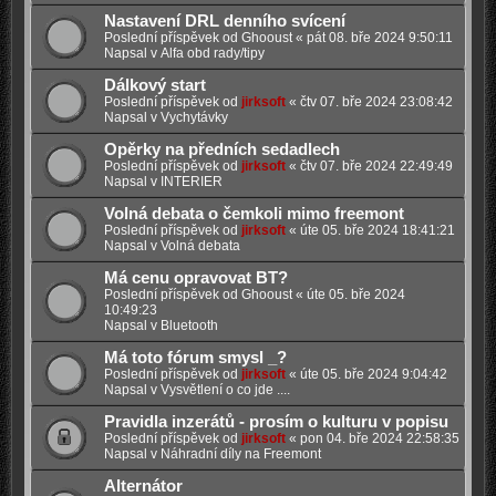
Nastavení DRL denního svícení
Poslední příspěvek od
Ghooust
«
pát 08. bře 2024 9:50:11
Napsal v
Alfa obd rady/tipy
Dálkový start
Poslední příspěvek od
jirksoft
«
čtv 07. bře 2024 23:08:42
Napsal v
Vychytávky
Opěrky na předních sedadlech
Poslední příspěvek od
jirksoft
«
čtv 07. bře 2024 22:49:49
Napsal v
INTERIER
Volná debata o čemkoli mimo freemont
Poslední příspěvek od
jirksoft
«
úte 05. bře 2024 18:41:21
Napsal v
Volná debata
Má cenu opravovat BT?
Poslední příspěvek od
Ghooust
«
úte 05. bře 2024
10:49:23
Napsal v
Bluetooth
Má toto fórum smysl _?
Poslední příspěvek od
jirksoft
«
úte 05. bře 2024 9:04:42
Napsal v
Vysvětlení o co jde ....
Pravidla inzerátů - prosím o kulturu v popisu
Poslední příspěvek od
jirksoft
«
pon 04. bře 2024 22:58:35
Napsal v
Náhradní díly na Freemont
Alternátor