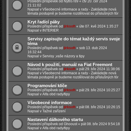
Poslední příspěvek od
Nytro789
«
čtv 20. čer 2024
21:11:02
Napsal v
Všeobecné informace a rady - Zakládejte nová
témata postupně je budeme rozdělovat do příslušných fór
Kryt řadící páky
Poslední příspěvek od
jirksoft
«
úte 07. kvě 2024 1:35:27
Napsal v
INTERIER
Servisy zapisujte do témat každý servis svoje
téma
Poslední příspěvek od
jirksoft
«
sob 13. dub 2024
16:32:44
Napsal v
Servisy ,vaše názory a tipy
Návod k použití, manuál na Fiat Freemont
Poslední příspěvek od
jirksoft
«
pát 29. bře 2024 11:38:06
Napsal v
Všeobecné informace a rady - Zakládejte nová
témata postupně je budeme rozdělovat do příslušných fór
Programování klíče
Poslední příspěvek od
jirksoft
«
pát 29. bře 2024 10:25:27
Napsal v
Alfa obd rady/tipy
Všeobecné informace
Poslední příspěvek od
jirksoft
«
pát 08. bře 2024 10:26:15
Napsal v
Tažné zařízení
Nastavení dálkového startu
Poslední příspěvek od
Ghooust
«
pát 08. bře 2024 9:54:18
Napsal v
Alfa obd rady/tipy