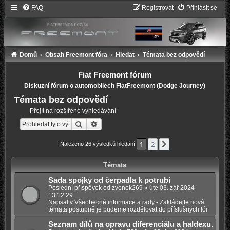
FAQ
Registrovat
Přihlásit se
Domů
Obsah Freemont fóra
Hledat
Témata bez odpovědí
Fiat Freemont fórum
Diskuzní fórum o automobilech FiatFreemont (Dodge Journey)
Témata bez odpovědí
Přejít na rozšířené vyhledávání
Hledat
Pokročilé hledání
1
2
Další
Nalezeno 26 výsledků hledání
Témata
Sada spojky od čerpadla k potrubí
Poslední příspěvek od
zvonek269
«
úte 03. zář 2024
13:12:29
Napsal v
Všeobecné informace a rady - Zakládejte nová
témata postupně je budeme rozdělovat do příslušných fór
Seznam dílů na opravu diferenciálu a haldexu.