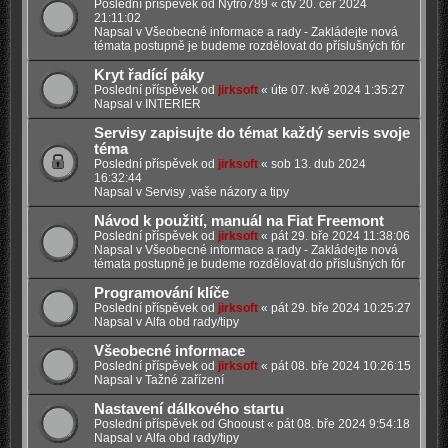
Poslední příspěvek od
Nytro789
«
čtv 20. čer 2024
21:11:02
Napsal v
Všeobecné informace a rady - Zakládejte nová
témata postupně je budeme rozdělovat do příslušných fór
Kryt řadící páky
Poslední příspěvek od
jirksoft
«
úte 07. kvě 2024 1:35:27
Napsal v
INTERIER
Servisy zapisujte do témat každý servis svoje
téma
Poslední příspěvek od
jirksoft
«
sob 13. dub 2024
16:32:44
Napsal v
Servisy ,vaše názory a tipy
Návod k použití, manuál na Fiat Freemont
Poslední příspěvek od
jirksoft
«
pát 29. bře 2024 11:38:06
Napsal v
Všeobecné informace a rady - Zakládejte nová
témata postupně je budeme rozdělovat do příslušných fór
Programování klíče
Poslední příspěvek od
jirksoft
«
pát 29. bře 2024 10:25:27
Napsal v
Alfa obd rady/tipy
Všeobecné informace
Poslední příspěvek od
jirksoft
«
pát 08. bře 2024 10:26:15
Napsal v
Tažné zařízení
Nastavení dálkového startu
Poslední příspěvek od
Ghooust
«
pát 08. bře 2024 9:54:18
Napsal v
Alfa obd rady/tipy