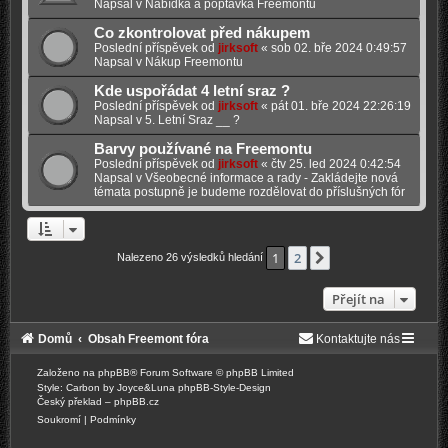
Napsal v
Nabídka a poptavka Freemontů
Co zkontrolovat před nákupem
Poslední příspěvek od
jirksoft
«
sob 02. bře 2024 0:49:57
Napsal v
Nákup Freemontu
Kde uspořádat 4 letní sraz ?
Poslední příspěvek od
jirksoft
«
pát 01. bře 2024 22:26:19
Napsal v
5. Letní Sraz __ ?
Barvy používané na Freemontu
Poslední příspěvek od
jirksoft
«
čtv 25. led 2024 0:42:54
Napsal v
Všeobecné informace a rady - Zakládejte nová
témata postupně je budeme rozdělovat do příslušných fór
1
2
Další
Nalezeno 26 výsledků hledání
Přejít na
Domů
Obsah Freemont fóra
Kontaktujte nás
Založeno na
phpBB
® Forum Software © phpBB Limited
Style: Carbon by Joyce&Luna
phpBB-Style-Design
Český překlad –
phpBB.cz
Soukromí
|
Podmínky