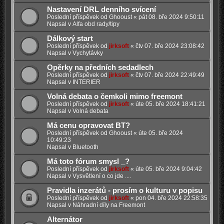
Nastavení DRL denního svícení
Poslední příspěvek od
Ghooust
«
pát 08. bře 2024 9:50:11
Napsal v
Alfa obd rady/tipy
Dálkový start
Poslední příspěvek od
jirksoft
«
čtv 07. bře 2024 23:08:42
Napsal v
Vychytávky
Opěrky na předních sedadlech
Poslední příspěvek od
jirksoft
«
čtv 07. bře 2024 22:49:49
Napsal v
INTERIER
Volná debata o čemkoli mimo freemont
Poslední příspěvek od
jirksoft
«
úte 05. bře 2024 18:41:21
Napsal v
Volná debata
Má cenu opravovat BT?
Poslední příspěvek od
Ghooust
«
úte 05. bře 2024
10:49:23
Napsal v
Bluetooth
Má toto fórum smysl _?
Poslední příspěvek od
jirksoft
«
úte 05. bře 2024 9:04:42
Napsal v
Vysvětlení o co jde ....
Pravidla inzerátů - prosím o kulturu v popisu
Poslední příspěvek od
jirksoft
«
pon 04. bře 2024 22:58:35
Napsal v
Náhradní díly na Freemont
Alternátor