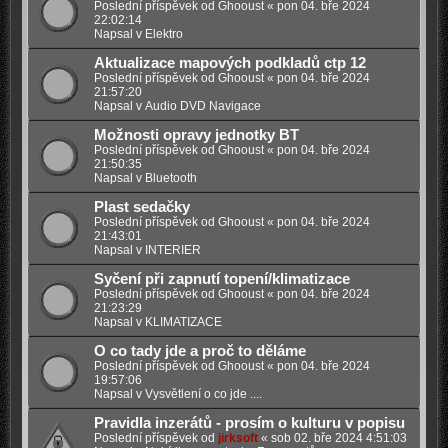
Poslední příspěvek od
Ghooust
«
pon 04. bře 2024
22:02:14
Napsal v
Elektro
Aktualizace mapových podkladů ctp 12
Poslední příspěvek od
Ghooust
«
pon 04. bře 2024
21:57:20
Napsal v
Audio DVD Navigace
Možnosti opravy jednotky BT
Poslední příspěvek od
Ghooust
«
pon 04. bře 2024
21:50:35
Napsal v
Bluetooth
Plast sedačky
Poslední příspěvek od
Ghooust
«
pon 04. bře 2024
21:43:01
Napsal v
INTERIER
Syčení při zapnutí topení/klimatizace
Poslední příspěvek od
Ghooust
«
pon 04. bře 2024
21:23:29
Napsal v
KLIMATIZACE
O co tady jde a proč to děláme
Poslední příspěvek od
Ghooust
«
pon 04. bře 2024
19:57:06
Napsal v
Vysvětlení o co jde ....
Pravidla inzerátů - prosím o kulturu v popisu
Poslední příspěvek od
jirksoft
«
sob 02. bře 2024 4:51:03