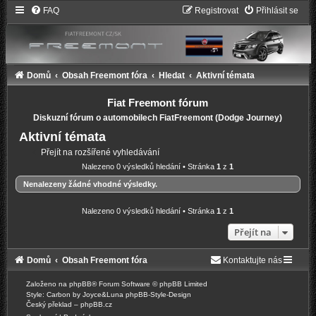
FAQ
Registrovat
Přihlásit se
Domů
Obsah Freemont fóra
Hledat
Aktivní témata
Fiat Freemont fórum
Diskuzní fórum o automobilech FiatFreemont (Dodge Journey)
Aktivní témata
Přejít na rozšířené vyhledávání
Nalezeno 0 výsledků hledání • Stránka
1
z
1
Nenalezeny žádné vhodné výsledky.
Nalezeno 0 výsledků hledání • Stránka
1
z
1
Přejít na
Domů
Obsah Freemont fóra
Kontaktujte nás
Založeno na
phpBB
® Forum Software © phpBB Limited
Style: Carbon by Joyce&Luna
phpBB-Style-Design
Český překlad –
phpBB.cz