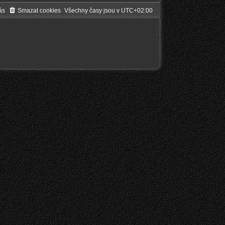
ás
Smazat cookies
Všechny časy jsou v
UTC+02:00