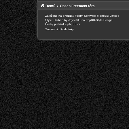
Domů
Obsah Freemont fóra
Založeno na
phpBB
® Forum Software © phpBB Limited
Style: Carbon by Joyce&Luna
phpBB-Style-Design
Český překlad –
phpBB.cz
Soukromí
|
Podmínky