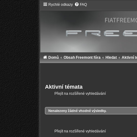
Rychlé odkazy
FAQ
Domů
Obsah Freemont fóra
Hledat
Aktivní 
Aktivní témata
Přejít na rozšířené vyhledávání
Nenalezeny žádné vhodné výsledky.
Přejít na rozšířené vyhledávání