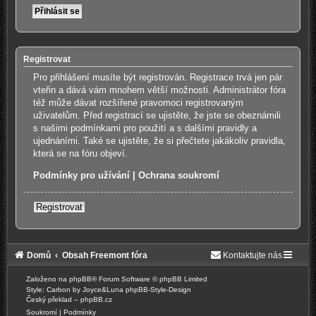
Registrovat
Pro přihlášení musíte být registrován. Registrace trvá jen pár
vteřin a dává vám mnohem větší možnosti. Administrátor fóra
též může dávat rozšířené pravomoci registrovaným
uživatelům. Před registrací se ujistěte, že jste se obeznámili
s našimi podmínkami pro použití a s dalšími pravidly a
ujednáními. Také se ujistěte, že si přečtete jakákoliv pravidla,
která se na fóru objeví.
Podmínky pro užívání
|
Ochrana soukromí
Registrovat
Domů
Obsah Freemont fóra
Kontaktujte nás
Založeno na
phpBB
® Forum Software © phpBB Limited
Style: Carbon by Joyce&Luna
phpBB-Style-Design
Český překlad –
phpBB.cz
Soukromí
|
Podmínky