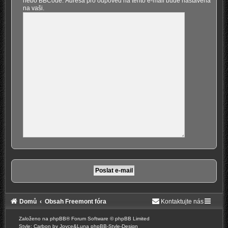
nebo BBCode. Adresa pro odpověď na tento e-mail bude nastavena
na vaši.
Domů
Obsah Freemont fóra
Kontaktujte nás
Založeno na
phpBB
® Forum Software © phpBB Limited
Style: Carbon by Joyce&Luna
phpBB-Style-Design