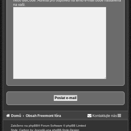
nebo BBCode. Adresa pro odpověď na tento e-mail bude nastavena
na vaši.
Domů
Obsah Freemont fóra
Kontaktujte nás
Založeno na
phpBB
® Forum Software © phpBB Limited
Style: Carbon by Joyce&Luna
phpBB-Style-Design