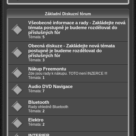
Základní Diskuzní fórum
Všeobecné informace a rady - Zakládejte nová
témata postupně je budeme rozdělovat do
příslušných fór
Témata:
5
Obecná diskuze - Zakládejte nová témata
postupně je budeme rozdělovat do
příslušných fór
Témata:
3
Nákup Freemontu
Zde jsou rady k nákupu. TOTO není INZERCE !!!
Témata:
1
Audio DVD Navigace
Témata:
7
Bluetooth
Rady ohledně Bluetooth
Témata:
2
Elektro
Témata:
2
INTERIER