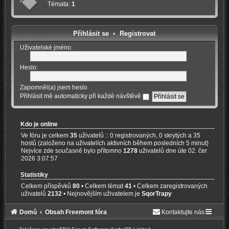
Témata:
1
Přihlásit se
•
Registrovat
Uživatelské jméno:
Heslo:
Zapomněl(a) jsem heslo
Přihlásit mě automaticky při každé návštěvě
Kdo je online
Ve fóru je celkem
35
uživatelů :: 0 registrovaných, 0 skrytých a 35
hostů (založeno na uživatelích aktivních během posledních 5 minut)
Nejvíce zde současně bylo přítomno
1278
uživatelů dne úte 02. čer
2026 3:07:57
Statistiky
Celkem příspěvků
80
• Celkem témat
41
• Celkem zaregistrovaných
uživatelů
2132
• Nejnovějším uživatelem je
SqorTrapy
Domů
Obsah Freemont fóra
Kontaktujte nás