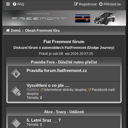
FAQ
Registrovat
Přihlásit se
Domů
Obsah Freemont fóra
Fiat Freemont fórum
Diskuzní fórum o automobilech FiatFreemont (Dodge Journey)
Právě je sob 08. srp 2026 20:57:25
Pravidla Fora - Důležité nutno přečíst
Pravidla forum.fiatfreemont.cz
Vysvětlení o co jde ....
Subfóra:
Internetove stránky skupiny
,
Facebook naší
skupiny
Témata:
2
Akce - Srazy - Události
5. Letní Sraz __ ?
Témata:
1