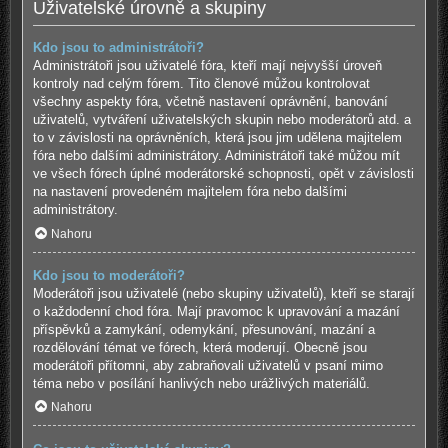
Uživatelské úrovně a skupiny
Kdo jsou to administrátoři?
Administrátoři jsou uživatelé fóra, kteří mají nejvyšší úroveň
kontroly nad celým fórem. Tito členové můžou kontrolovat
všechny aspekty fóra, včetně nastavení oprávnění, banování
uživatelů, vytváření uživatelských skupin nebo moderátorů atd. a
to v závislosti na oprávněních, která jsou jim udělena majitelem
fóra nebo dalšími administrátory. Administrátoři také můžou mít
ve všech fórech úplné moderátorské schopnosti, opět v závislosti
na nastavení provedeném majitelem fóra nebo dalšími
administrátory.
Nahoru
Kdo jsou to moderátoři?
Moderátoři jsou uživatelé (nebo skupiny uživatelů), kteří se starají
o každodenní chod fóra. Mají pravomoc k upravování a mazání
příspěvků a zamykání, odemykání, přesunování, mazání a
rozdělování témat ve fórech, která moderují. Obecně jsou
moderátoři přítomni, aby zabraňovali uživatelů v psaní mimo
téma nebo v posílání hanlivých nebo urážlivých materiálů.
Nahoru