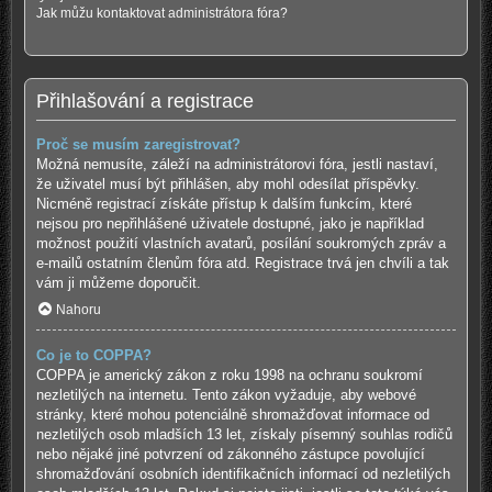
Jak můžu kontaktovat administrátora fóra?
Přihlašování a registrace
Proč se musím zaregistrovat?
Možná nemusíte, záleží na administrátorovi fóra, jestli nastaví,
že uživatel musí být přihlášen, aby mohl odesílat příspěvky.
Nicméně registrací získáte přístup k dalším funkcím, které
nejsou pro nepřihlášené uživatele dostupné, jako je například
možnost použití vlastních avatarů, posílání soukromých zpráv a
e-mailů ostatním členům fóra atd. Registrace trvá jen chvíli a tak
vám ji můžeme doporučit.
Nahoru
Co je to COPPA?
COPPA je americký zákon z roku 1998 na ochranu soukromí
nezletilých na internetu. Tento zákon vyžaduje, aby webové
stránky, které mohou potenciálně shromažďovat informace od
nezletilých osob mladších 13 let, získaly písemný souhlas rodičů
nebo nějaké jiné potvrzení od zákonného zástupce povolující
shromažďování osobních identifikačních informací od nezletilých