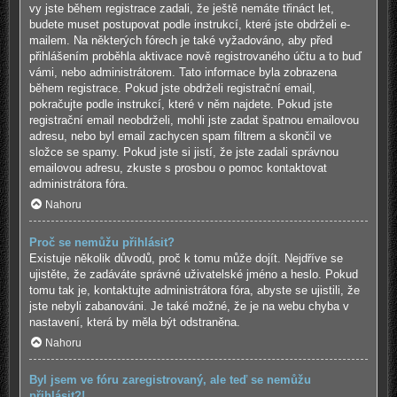
vy jste během registrace zadali, že ještě nemáte třináct let,
budete muset postupovat podle instrukcí, které jste obdrželi e-
mailem. Na některých fórech je také vyžadováno, aby před
přihlášením proběhla aktivace nově registrovaného účtu a to buď
vámi, nebo administrátorem. Tato informace byla zobrazena
během registrace. Pokud jste obdrželi registrační email,
pokračujte podle instrukcí, které v něm najdete. Pokud jste
registrační email neobdrželi, mohli jste zadat špatnou emailovou
adresu, nebo byl email zachycen spam filtrem a skončil ve
složce se spamy. Pokud jste si jistí, že jste zadali správnou
emailovou adresu, zkuste s prosbou o pomoc kontaktovat
administrátora fóra.
Nahoru
Proč se nemůžu přihlásit?
Existuje několik důvodů, proč k tomu může dojít. Nejdříve se
ujistěte, že zadáváte správné uživatelské jméno a heslo. Pokud
tomu tak je, kontaktujte administrátora fóra, abyste se ujistili, že
jste nebyli zabanováni. Je také možné, že je na webu chyba v
nastavení, která by měla být odstraněna.
Nahoru
Byl jsem ve fóru zaregistrovaný, ale teď se nemůžu
přihlásit?!