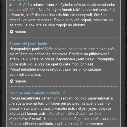
Je možné, že administrátor z nějakého důvodu deaktivoval nebo
smazal váš účet. Na některých fórech také pravidelně odstraňují
uživatele, kteří dlouhou dobu do fóra nic nenapsali, čímž se
zmenší velikost databáze. Pokud je to váš případ, zaregistrujte
se znovu a pokuste se více zapojit do diskuzí.
Nahoru
Zapomněl jsem heslo!
Nepropadejte panice! Vaše původní heslo nelze sice získat zpět,
ale můžete ho jednoduše resetovat. Přejděte na přihlašovací
stránku a klikněte na odkaz
Zapomněl/a jsem heslo
. Postupujte
podle instrukcí a brzy se opět budete moci přihlásit.
Pokud nebudete moci resetovat vaše heslo, kontaktujte
administrátora fóra.
Nahoru
Proč se automaticky odhlašuji?
Pokud nezatrhnete během přihlašování políčko
Zapamatovat si
mě
zůstanete na fóru přihlášen jen po přednastavený čas. To
slouží k zabránění zneužití vašeho účtu někým jiným. Abyste
zůstali přihlášeni, zatrhněte během přihlašování políčko
Zapamatovat si mě
. To se ale nedoporučuje, pokud přistupujete k
fóru ze sdíleného počítače, např. v knihovně, internetové