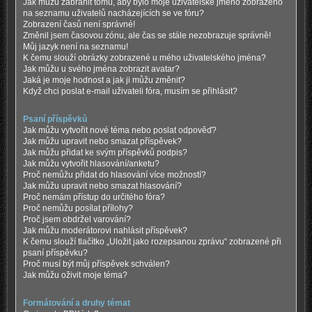
Jak můžu zabránit tomu, aby bylo moje uživatelské jméno zobrazeno
na seznamu uživatelů nacházejících se ve fóru?
Zobrazení časů není správné!
Změnil jsem časovou zónu, ale čas se stále nezobrazuje správně!
Můj jazyk není na seznamu!
K čemu slouží obrázky zobrazené u mého uživatelského jména?
Jak můžu u svého jména zobrazit avatar?
Jaká je moje hodnost a jak ji můžu změnit?
Když chci poslat e-mail uživateli fóra, musím se přihlásit?
Psaní příspěvků
Jak můžu vytvořit nové téma nebo poslat odpověď?
Jak můžu upravit nebo smazat příspěvek?
Jak můžu přidat ke svým příspěvků podpis?
Jak můžu vytvořit hlasování/anketu?
Proč nemůžu přidat do hlasování více možností?
Jak můžu upravit nebo smazat hlasování?
Proč nemám přístup do určitého fóra?
Proč nemůžu posílat přílohy?
Proč jsem obdržel varování?
Jak můžu moderátorovi nahlásit příspěvek?
K čemu slouží tlačítko „Uložit jako rozepsanou zprávu“ zobrazené při
psaní příspěvku?
Proč musí být můj příspěvek schválen?
Jak můžu oživit moje téma?
Formátování a druhy témat