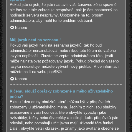
Pokud jste si jisti, že jste nastavili vaši časovou zónu správně,
ale čas se stále zobrazuje nesprávně, pak je čas nastavený na
hodinách serveru nesprávný. Upozorněte na to, prosím,
administrátora, aby mohl tento problém odstranit.
Nahoru
Můj jazyk není na seznamu!
Pokud váš jazyk není na seznamu jazyků, tak ho buď
administrátor nenainstaloval, nebo nikdo toto fórum do vašeho
jazyka nepřeložil. Zkuste se zeptat administrátora fóra, jestli
může nainstalovat požadovaný jazyk. Pokud překlad do vašeho
jazyku neexistuje, můžete vytvořit nový překlad. Více informací
můžete najít na webu
phpBB
®.
Nahoru
K čemu slouží obrázky zobrazené u mého uživatelského
jména?
Existují dva druhy obrázků, které můžou být v příspěvcích
zobrazeny u uživatelského jména. Jedním z nich jsou obrázky
asociované s vaší hodností, které obvykle vypadají jako
hvězdičky, tečky nebo čtverečky a indikují, kolik příspěvků jste
odeslali, nebo pomáhají určit jakou mají uživatelé fóra funkci.
Další, obvykle větší obrázek, je známý jako avatar a obecně se