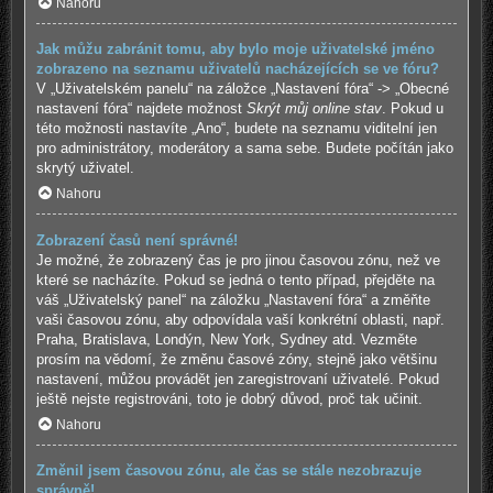
Nahoru
Jak můžu zabránit tomu, aby bylo moje uživatelské jméno
zobrazeno na seznamu uživatelů nacházejících se ve fóru?
V „Uživatelském panelu“ na záložce „Nastavení fóra“ -> „Obecné
nastavení fóra“ najdete možnost
Skrýt můj online stav
. Pokud u
této možnosti nastavíte „Ano“, budete na seznamu viditelní jen
pro administrátory, moderátory a sama sebe. Budete počítán jako
skrytý uživatel.
Nahoru
Zobrazení časů není správné!
Je možné, že zobrazený čas je pro jinou časovou zónu, než ve
které se nacházíte. Pokud se jedná o tento případ, přejděte na
váš „Uživatelský panel“ na záložku „Nastavení fóra“ a změňte
vaši časovou zónu, aby odpovídala vaší konkrétní oblasti, např.
Praha, Bratislava, Londýn, New York, Sydney atd. Vezměte
prosím na vědomí, že změnu časové zóny, stejně jako většinu
nastavení, můžou provádět jen zaregistrovaní uživatelé. Pokud
ještě nejste registrováni, toto je dobrý důvod, proč tak učinit.
Nahoru
Změnil jsem časovou zónu, ale čas se stále nezobrazuje
správně!