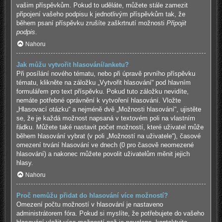
vašim příspěvkům. Pokud to uděláte, můžete stále zamezit
připojení vašeho podpisu k jednotlivým příspěvkům tak, že
během psaní příspěvku zrušíte zaškrtnutí možnosti
Připojit
podpis
.
Nahoru
Jak můžu vytvořit hlasování/anketu?
Při posílání nového tématu, nebo při úpravě prvního příspěvku
tématu, klikněte na záložku „Vytvořit hlasování“ pod hlavním
formulářem pro text příspěvku. Pokud tuto záložku nevidíte,
nemáte potřebné oprávnění k vytvoření hlasování. Vložte
„Hlasovací otázku“ a nejméně dvě „Možnosti hlasování“, ujistěte
se, že je každá možnost napsaná v textovém poli na vlastním
řádku. Můžete také nastavit počet možností, které uživatel může
během hlasování vybrat (v poli „Možností na uživatele“), časové
omezení trvání hlasování ve dnech (0 pro časově neomezené
hlasování) a nakonec můžete povolit uživatelům měnit jejich
hlasy.
Nahoru
Proč nemůžu přidat do hlasování více možností?
Omezení počtu možností v hlasování je nastaveno
administrátorem fóra. Pokud si myslíte, že potřebujete do vašeho