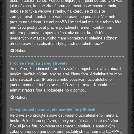
osob mladších 13 let. Pokud si nejste jisti, jestli se toto týká vás,
jako někoho, kdo se zkouší zaregistrovat na webovou stránku,
nebo se to týká webové stránky, na kterou se zkoušíte
zaregistrovat, kontaktujte vašeho právního poradce. Vezměte
prosím na vědomí, že ani phpBB Limited ani majitelé tohoto fóra
nemůžou poskytovat právní poradenství a není kontaktním
místem pro právní zájmy jakéhokoliv druhu, kromě těch
uvedených v otázce „Koho mám kontaktovat ohledně stížnosti
a/nebo právních záležitostí týkajících se tohoto fóra?“.
Nahoru
Proč se nemůžu zaregistrovat?
Je možné, že administrátor fóra zakázal registrace, aby zabránil
novým návštěvníkům, aby se stali členy fóra. Administrátor mohl
také zakázat vaši IP adresu nebo používání uživatelského
jména, pomocí kterého se snažíš zaregistrovat. Kontaktujte
administrátora fóra a požádejte ho o pomoc.
Nahoru
Zaregistroval jsem se, ale nemůžu se přihlásit!
Nejdříve zkontrolujte správnost vašeho uživatelského jména a
hesla. Pokud jsou správné, mohly se stát následující dvě věci.
Pokud je ve fóru povolena registrace v souladu s americkým
zákonem na ochranu soukromí nezletilých na internetu COPPA a