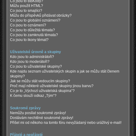
Co jsou to BBKódy?
Můžu použít HTML?
Co jsou to smajlíci?
Můžu do příspěvků přidávat obrázky?
Co jsou to globální oznámení?
Co jsou to oznámení?
Co jsou to důležitá témata?
Co jsou to zamknutá témata?
Co jsou to ikony témat?
Uživatelské úrovně a skupiny
Kdo jsou to administrátoři?
Kdo jsou to moderátoři?
Co jsou to uživatelské skupiny?
Kde najdu seznam uživatelských skupin a jak se můžu stát členem
skupiny?
Jak se můžu stát vedoucím skupiny?
Proč mají některé uživatelské skupiny jinou barvu?
Co je to „Výchozí uživatelská skupina“?
K čemu slouží odkaz „Tým“?
Soukromé zprávy
Nemůžu posílat soukromé zprávy!
Dostávám nechtěné soukromé zprávy!
Přišel mi od někoho na tomto fóru nevyžádaný nebo urážlivý e-mail!
Přátelé a nepřátelé