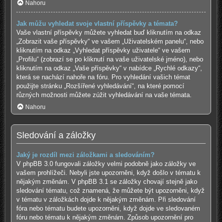
Nahoru
Jak můžu vyhledat svoje vlastní příspěvky a témata?
Vaše vlastní příspěvky můžete vyhledat buď kliknutím na odkaz
„Zobrazit vaše příspěvky“ ve vašem „Uživatelském panelu“, nebo
kliknutím na odkaz „Vyhledat příspěvky uživatele“ ve vašem
„Profilu“ (zobrazí se po kliknutí na vaše uživatelské jméno), nebo
kliknutím na odkaz „Vaše příspěvky“ v nabídce „Rychlé odkazy“,
která se nachází nahoře na fóru. Pro vyhledání vašich témat
použijte stránku „Rozšířené vyhledávání“, na které pomocí
různých možnosti můžete zúžit vyhledávání na vaše témata.
Nahoru
Sledování a záložky
Jaký je rozdíl mezi záložkami a sledováním?
V phpBB 3.0 fungovali záložky velmi podobně jako záložky ve
vašem prohlížeči. Nebyli jste upozorněni, když došlo v tématu k
nějakým změnám. V phpBB 3.1 se záložky chovají stejně jako
sledování tématu, což znamená, že můžete být upozorněni, když
v tématu v záložkách dojde k nějakým změnám. Při sledování
fóra nebo tématu budete upozorněni, když dojde ve sledovaném
fóru nebo tématu k nějakým změnám. Způsob upozornění pro