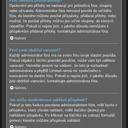
Proč nemůžu posílat přílohy?
Oprávnění pro přílohy se nastavují pro jednotlivá fóra, skupiny
nebo uživatele. Administrátor fóra nemusel povolit do určitého
fóra, do kterého můžete posílat příspěvky, přidávat přílohy, nebo
možná, že posílat přílohy můžou jen určité skupiny, do kterých
nepatříte. Pokud si nejste jisti, z jakého důvodu nemůžete k
příspěvkům přidávat přílohy, kontaktujte administrátora fóra.
Nahoru
Proč jsem obdržel varování?
Každý administrátor fóra má na svém fóru svoje vlastní pravidla.
Pokud nějaké z těchto pravidel porušíte, může vám být uděleno
varování. Vezměte prosím na vědomí, že toto je rozhodnutí
administrátora a phpBB Limited nemá nic společného s
varováními na daném fóru. Pokud si nejste jisti, z jakého důvodu
jste obdrželi varování, kontaktujte administrátora fóra.
Nahoru
Jak můžu moderátorovi nahlásit příspěvek?
Pokud je tato funkce povolena administrátorem fóra, měli byste v
příspěvku, který chcete nahlásit, vidět tlačítko (ikonu) pro
nahlášení příspěvku. Po kliknutí na tlačítko se zobrazí formulář,
pomocí kterého můžete příspěvek nahlásit.
Nahoru