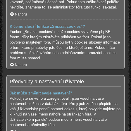
kavárně, počítačové učebně atd. Pokud toto zaškrtávací políčko
nevidíte, znamená to, že administrátor fóra tuto funkci zakázal.
Nahoru
K čemu slouží funkce „Smazat cookies“?
Funkce „Smazat cookies“ smaže cookies vytvořené phpBB
fórem, díky kterým zůstáváte přihlášen ve fóru. Pokud je to
povoleno majitelem fóra, můžou být v cookies uloženy informace
o tom, které příspěvky jste četli, a které ještě ne. Pokud máte
problém s přihlašováním nebo odhlašováním, smazání cookies
fóra může pomoci.
Nahoru
Předvolby a nastavení uživatele
Jak můžu změnit svoje nastavení?
Pokud jste se ve fóru zaregistrovali, jsou všechna vaše
nastavení uložena v databázi fóra. Pro jejich změnu přejděte na
váš „Uživatelský panel“ pomocí odkazu, který obvykle najdete po
kliknutí na vaše jméno nahoře na stránkách fóra. V
„Uživatelském panelu“ budete moci změnit všechna vaše
nastavení a předvolby fóra.