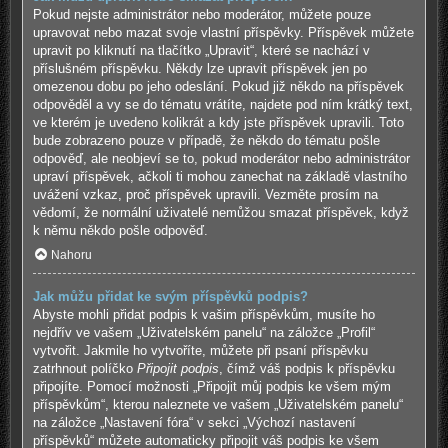
Pokud nejste administrátor nebo moderátor, můžete pouze
upravovat nebo mazat svoje vlastní příspěvky. Příspěvek můžete
upravit po kliknutí na tlačítko „Upravit“, které se nachází v
příslušném příspěvku. Někdy lze upravit příspěvek jen po
omezenou dobu po jeho odeslání. Pokud již někdo na příspěvek
odpověděl a vy se do tématu vrátíte, najdete pod ním krátký text,
ve kterém je uvedeno kolikrát a kdy jste příspěvek upravili. Toto
bude zobrazeno pouze v případě, že někdo do tématu pošle
odpověď, ale neobjeví se to, pokud moderátor nebo administrátor
upraví příspěvek, ačkoli ti mohou zanechat na základě vlastního
uvážení vzkaz, proč příspěvek upravili. Vezměte prosím na
vědomí, že normální uživatelé nemůžou smazat příspěvek, když
k němu někdo pošle odpověď.
Nahoru
Jak můžu přidat ke svým příspěvků podpis?
Abyste mohli přidat podpis k vašim příspěvkům, musíte ho
nejdřív ve vašem „Uživatelském panelu“ na záložce „Profil“
vytvořit. Jakmile ho vytvoříte, můžete při psaní příspěvku
zatrhnout políčko
Připojit podpis
, čímž váš podpis k příspěvku
připojíte. Pomocí možnosti „Připojit můj podpis ke všem mým
příspěvkům“, kterou naleznete ve vašem „Uživatelském panelu“
na záložce „Nastavení fóra“ v sekci „Výchozí nastavení
příspěvků“ můžete automaticky připojit váš podpis ke všem