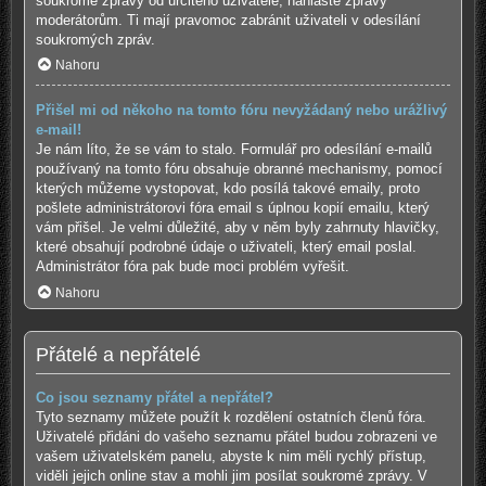
soukromé zprávy od určitého uživatele, nahlaste zprávy
moderátorům. Ti mají pravomoc zabránit uživateli v odesílání
soukromých zpráv.
Nahoru
Přišel mi od někoho na tomto fóru nevyžádaný nebo urážlivý
e-mail!
Je nám líto, že se vám to stalo. Formulář pro odesílání e-mailů
používaný na tomto fóru obsahuje obranné mechanismy, pomocí
kterých můžeme vystopovat, kdo posílá takové emaily, proto
pošlete administrátorovi fóra email s úplnou kopií emailu, který
vám přišel. Je velmi důležité, aby v něm byly zahrnuty hlavičky,
které obsahují podrobné údaje o uživateli, který email poslal.
Administrátor fóra pak bude moci problém vyřešit.
Nahoru
Přátelé a nepřátelé
Co jsou seznamy přátel a nepřátel?
Tyto seznamy můžete použít k rozdělení ostatních členů fóra.
Uživatelé přidáni do vašeho seznamu přátel budou zobrazeni ve
vašem uživatelském panelu, abyste k nim měli rychlý přístup,
viděli jejich online stav a mohli jim posílat soukromé zprávy. V