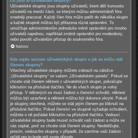
Co jsou to uživatelské skupiny?
Uživatelské skupiny jsou skupiny uživatelů, které dělí komunitu
uživatelů na menší části, se kterými můžou administrátoři fóra
snadněji pracovat. Každý člen fóra může patřit do několika skupin
a každé skupině můžou být přiřazena různá oprávnění. To
umožňuje administrátorům jednoduše měnit oprávnění pro mnoho
uživatelů najednou, například změnit oprávnění pro moderátory,
nebo povolit uživatelům přístup do soukromého fóra.
Nahoru
Kde najdu seznam uživatelských skupin a jak se můžu stát
členem skupiny?
Všechny uživatelské skupiny můžete zobrazit na záložce
„Uživatelské skupiny“ ve vašem „Uživatelském panelu“. Pokud se
chcete stát členem některé z uživatelských skupin, pokračujte
kliknutím na příslušné tlačítko. Ne do všech skupin je volný
přístup. V některých se musí žádost o členství schválit, některé
můžou být uzavřené a některé můžou být dokonce skryté. Pokud
je skupiny otevřená, můžete se stát jejím členem po kliknutí na
příslušné tlačítko. Pokud členství ve skupině vyžaduje schválení,
můžete o ně požádat kliknutím na příslušné tlačítko. Vedoucí
uživatelské skupiny bude muset schválit vaši žádost a může se
vás zeptat, proč se chcete stát členem skupiny. Neobtěžujte,
prosím, vedoucího skupiny v případě, že zamítne vaši žádost -
určitě pro to bude mít svoje důvody.