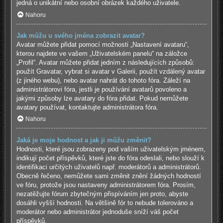
jedná o unikátní nebo osobní obrázek každého uživatele.
Nahoru
Jak můžu u svého jména zobrazit avatar?
Avatar můžete přidat pomocí možnosti „Nastavení avataru“,
kterou najdete ve vašem „Uživatelském panelu“ na záložce
„Profil“. Avatar můžete přidat jedním z následujících způsobů:
použít Gravatar, vybrat si avatar v Galerii, použít vzdálený avatar
(z jiného webu), nebo avatar nahrát do tohoto fóra. Záleží na
administrátorovi fóra, jestli je používání avatarů povoleno a
jakými způsoby lze avatary do fóra přidat. Pokud nemůžete
avatary používat, kontaktujte administrátora fóra.
Nahoru
Jaká je moje hodnost a jak ji můžu změnit?
Hodnosti, které jsou zobrazeny pod vaším uživatelským jménem,
indikují počet příspěvků, které jste do fóra odeslali, nebo slouží k
identifikaci určitých uživatelů např. moderátorů a administrátorů.
Obecně řečeno, nemůžete sami změnit znění žádných hodností
ve fóru, protože jsou nastaveny administrátorem fóra. Prosím,
nezatěžujte fórum zbytečným přispíváním jen proto, abyste
dosáhli vyšší hodnosti. Na většině fór to nebude tolerováno a
moderátor nebo administrátor jednoduše sníží váš počet
příspěvků.