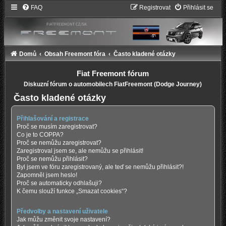
FAQ
Registrovat
Přihlásit se
Domů
Obsah Freemont fóra
Často kladené otázky
Fiat Freemont fórum
Diskuzní fórum o automobilech FiatFreemont (Dodge Journey)
Často kladené otázky
Přihlašování a registrace
Proč se musím zaregistrovat?
Co je to COPPA?
Proč se nemůžu zaregistrovat?
Zaregistroval jsem se, ale nemůžu se přihlásit!
Proč se nemůžu přihlásit?
Byl jsem ve fóru zaregistrovaný, ale teď se nemůžu přihlásit?!
Zapomněl jsem heslo!
Proč se automaticky odhlašuji?
K čemu slouží funkce „Smazat cookies“?
Předvolby a nastavení uživatele
Jak můžu změnit svoje nastavení?