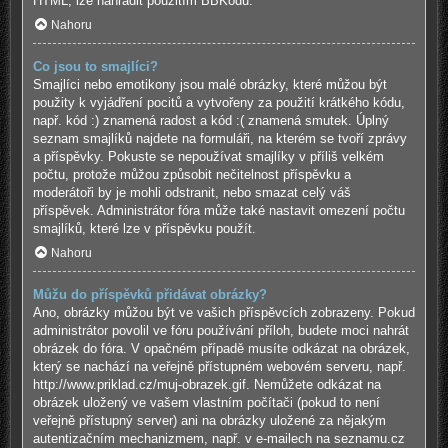
HTML, lze nahradit použitím BBKódů.
Nahoru
Co jsou to smajlíci?
Smajlíci nebo emotikony jsou malé obrázky, které můžou být
použity k vyjádření pocitů a vytvořeny za použití krátkého kódu,
např. kód :) znamená radost a kód :( znamená smutek. Úplný
seznam smajlíků najdete na formuláři, na kterém se tvoří zprávy
a příspěvky. Pokuste se nepoužívat smajlíky v příliš velkém
počtu, protože můžou způsobit nečitelnost příspěvku a
moderátoři by je mohli odstranit, nebo smazat celý váš
příspěvek. Administrátor fóra může také nastavit omezení počtu
smajlíků, které lze v příspěvku použít.
Nahoru
Můžu do příspěvků přidávat obrázky?
Ano, obrázky můžou být ve vašich příspěvcích zobrazeny. Pokud
administrátor povolil ve fóru používání příloh, budete moci nahrát
obrázek do fóra. V opačném případě musíte odkázat na obrázek,
který se nachází na veřejně přístupném webovém serveru, např.
http://www.priklad.cz/muj-obrazek.gif. Nemůžete odkázat na
obrázek uložený ve vašem vlastním počítači (pokud to není
veřejně přístupný server) ani na obrázky uložené za nějakým
autentizačním mechanizmem, např. v e-mailech na seznamu.cz