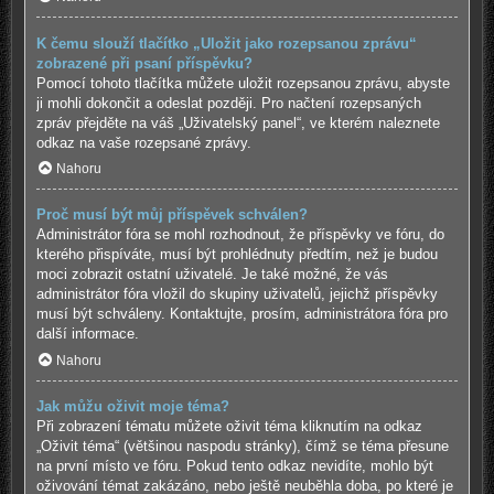
K čemu slouží tlačítko „Uložit jako rozepsanou zprávu“
zobrazené při psaní příspěvku?
Pomocí tohoto tlačítka můžete uložit rozepsanou zprávu, abyste
ji mohli dokončit a odeslat později. Pro načtení rozepsaných
zpráv přejděte na váš „Uživatelský panel“, ve kterém naleznete
odkaz na vaše rozepsané zprávy.
Nahoru
Proč musí být můj příspěvek schválen?
Administrátor fóra se mohl rozhodnout, že příspěvky ve fóru, do
kterého přispíváte, musí být prohlédnuty předtím, než je budou
moci zobrazit ostatní uživatelé. Je také možné, že vás
administrátor fóra vložil do skupiny uživatelů, jejichž příspěvky
musí být schváleny. Kontaktujte, prosím, administrátora fóra pro
další informace.
Nahoru
Jak můžu oživit moje téma?
Při zobrazení tématu můžete oživit téma kliknutím na odkaz
„Oživit téma“ (většinou naspodu stránky), čímž se téma přesune
na první místo ve fóru. Pokud tento odkaz nevidíte, mohlo být
oživování témat zakázáno, nebo ještě neuběhla doba, po které je