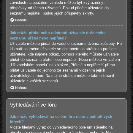
závislosti na použitém vzhledu můžou být zvýrazněny i
příspěvky od těchto uživatelů. Pokud přidáte uživatele do
seznamu nepřátel, budou jejich příspěvky skryty.
Nahoru
Jak můžu přidat nebo odstranit uživatele do/z mého
seznamu přátel nebo nepřátel?
Uživatele můžete přidat do vašeho seznamu dvěma způsoby. Po
kliknutí na jméno uživatele se dostanete na stránku s profilem
uživatele, kde najdete odkaz, pomocí kterého můžete uživatele
přidat do seznamu přátel nebo nepřátel. Nebo můžete ve vašem
„Uživatelském panelu“ na záložce „Přátelé a nepřátelé“ přímo
přidat uživatele do jednoho ze seznamů vložením jejich
uživatelských jmen. Na stejné stránce můžete také odstranit
uživatele z vašich seznamů.
Nahoru
Vyhledávání ve fóru
Jak můžu vyhledávat na celém fóru nebo v jednotlivých
fórech?
Vložte hledaný výraz do vyhledávacího pole umístěného na
obsahu fóra (indexu) nebo na stránkách témat nebo fór. Na