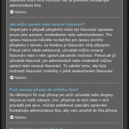
hlasování vložit více možností než je povoleno, kontaktujte
administrátora fóra.
Nahoru
Jak můžu upravit nebo smazat hlasování?
Stejně jako v případě příspěvků může být hlasování upraveno
pouze jeho autorem, moderátorem nebo administrátorem. Pro
úpravu hlasování klikněte na tlačítko pro úpravu prvního
příspěvku v tématu, ke kterému je hlasování vždy připojeno.
Pokud zatím nikdo nehlasoval, uživatelé můžou smazat
hlasování nebo v něm upravit jakoukoliv možnost. Pokud ale již
uživatelé hlasovali, jen administrátoři nebo moderátoři můžou
upravit nebo smazat hlasování. To zabrání tomu, aby byly
možnosti hlasování změněny v ještě neukončeném hlasování.
Nahoru
Proč nemám přístup do určitého fóra?
Do některých fór mají přístup jen určití uživatelé nebo skupiny.
Abyste je mohli zobrazit, číst, přispívat do nich nebo v nich
provádět jiné akce, můžete potřebovat speciální oprávnění.
Kontaktujte administrátora fóra, aby vám umožnil do fóra přístup.
Nahoru