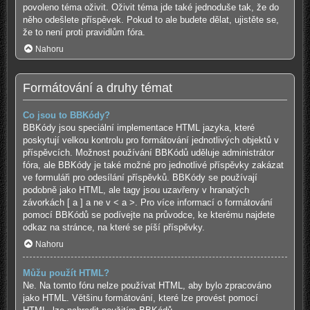
povoleno téma oživit. Oživit téma jde také jednoduše tak, že do
něho odešlete příspěvek. Pokud to ale budete dělat, ujistěte se,
že to není proti pravidlům fóra.
Nahoru
Formátování a druhy témat
Co jsou to BBKódy?
BBKódy jsou speciální implementace HTML jazyka, které
poskytují velkou kontrolu pro formátování jednotlivých objektů v
příspěvcích. Možnost používání BBKódů uděluje administrátor
fóra, ale BBKódy je také možné pro jednotlivé příspěvky zakázat
ve formuláři pro odesílání příspěvků. BBKódy se používají
podobně jako HTML, ale tagy jsou uzavřeny v hranatých
závorkách [ a ] a ne v < a >. Pro více informací o formátování
pomocí BBKódů se podívejte na průvodce, ke kterému najdete
odkaz na stránce, na které se píší příspěvky.
Nahoru
Můžu použít HTML?
Ne. Na tomto fóru nelze používat HTML, aby bylo zpracováno
jako HTML. Většinu formátování, které lze provést pomocí