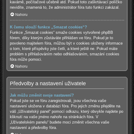
kavárně, počítačové učebně atd. Pokud toto zaškrtávací políčko
nevidíte, znamená to, že administrátor fóra tuto funkci zakázal.
Nahoru
K čemu slouží funkce „Smazat cookies“?
Funkce „Smazat cookies“ smaže cookies vytvořené phpBB
fórem, díky kterým zůstáváte přihlášen ve fóru. Pokud je to
povoleno majitelem fóra, můžou být v cookies uloženy informace
o tom, které příspěvky jste četli, a které ještě ne. Pokud máte
problém s přihlašováním nebo odhlašováním, smazání cookies
fóra může pomoci.
Nahoru
Předvolby a nastavení uživatele
Jak můžu změnit svoje nastavení?
Pokud jste se ve fóru zaregistrovali, jsou všechna vaše
nastavení uložena v databázi fóra. Pro jejich změnu přejděte na
váš „Uživatelský panel“ pomocí odkazu, který obvykle najdete po
kliknutí na vaše jméno nahoře na stránkách fóra. V
„Uživatelském panelu“ budete moci změnit všechna vaše
nastavení a předvolby fóra.