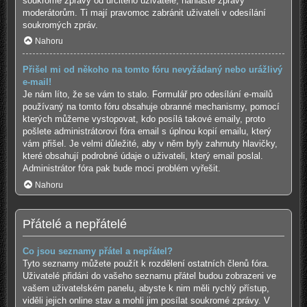
soukromé zprávy od určitého uživatele, nahlaste zprávy
moderátorům. Ti mají pravomoc zabránit uživateli v odesílání
soukromých zpráv.
Nahoru
Přišel mi od někoho na tomto fóru nevyžádaný nebo urážlivý
e-mail!
Je nám líto, že se vám to stalo. Formulář pro odesílání e-mailů
používaný na tomto fóru obsahuje obranné mechanismy, pomocí
kterých můžeme vystopovat, kdo posílá takové emaily, proto
pošlete administrátorovi fóra email s úplnou kopií emailu, který
vám přišel. Je velmi důležité, aby v něm byly zahrnuty hlavičky,
které obsahují podrobné údaje o uživateli, který email poslal.
Administrátor fóra pak bude moci problém vyřešit.
Nahoru
Přátelé a nepřátelé
Co jsou seznamy přátel a nepřátel?
Tyto seznamy můžete použít k rozdělení ostatních členů fóra.
Uživatelé přidáni do vašeho seznamu přátel budou zobrazeni ve
vašem uživatelském panelu, abyste k nim měli rychlý přístup,
viděli jejich online stav a mohli jim posílat soukromé zprávy. V