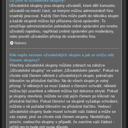
Co jsou to uživatelské skupiny?
Uživatelské skupiny jsou skupiny uživatelů, které dělí komunitu
uživatelů na menší části, se kterými můžou administrátoři fóra
snadněji pracovat. Každý člen fóra může patřit do několika skupin
a každé skupině můžou být přiřazena různá oprávnění. To
umožňuje administrátorům jednoduše měnit oprávnění pro mnoho
uživatelů najednou, například změnit oprávnění pro moderátory,
nebo povolit uživatelům přístup do soukromého fóra.
Nahoru
Kde najdu seznam uživatelských skupin a jak se můžu stát
členem skupiny?
Všechny uživatelské skupiny můžete zobrazit na záložce
„Uživatelské skupiny“ ve vašem „Uživatelském panelu“. Pokud se
chcete stát členem některé z uživatelských skupin, pokračujte
kliknutím na příslušné tlačítko. Ne do všech skupin je volný
přístup. V některých se musí žádost o členství schválit, některé
můžou být uzavřené a některé můžou být dokonce skryté. Pokud
je skupiny otevřená, můžete se stát jejím členem po kliknutí na
příslušné tlačítko. Pokud členství ve skupině vyžaduje schválení,
můžete o ně požádat kliknutím na příslušné tlačítko. Vedoucí
uživatelské skupiny bude muset schválit vaši žádost a může se
vás zeptat, proč se chcete stát členem skupiny. Neobtěžujte,
prosím, vedoucího skupiny v případě, že zamítne vaši žádost -
určitě pro to bude mít svoje důvody.