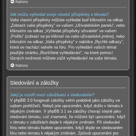
Nahoru
Jak můžu vyhledat svoje vlastní příspěvky a témata?
Vaše vlastní příspěvky můžete vyhledat buď kliknutím na odkaz
„Zobrazit vaše příspěvky“ ve vašem „Uživatelském panelu“, nebo
kliknutím na odkaz „Vyhledat příspěvky uživatele“ ve vašem
„Profilu“ (zobrazí se po kliknutí na vaše uživatelské jméno), nebo
kliknutím na odkaz „Vaše příspěvky“ v nabídce „Rychlé odkazy“,
která se nachází nahoře na fóru. Pro vyhledání vašich témat
použijte stránku „Rozšířené vyhledávání“, na které pomocí
různých možnosti můžete zúžit vyhledávání na vaše témata.
Nahoru
Sledování a záložky
Jaký je rozdíl mezi záložkami a sledováním?
V phpBB 3.0 fungovali záložky velmi podobně jako záložky ve
vašem prohlížeči. Nebyli jste upozorněni, když došlo v tématu k
nějakým změnám. V phpBB 3.1 se záložky chovají stejně jako
sledování tématu, což znamená, že můžete být upozorněni, když
v tématu v záložkách dojde k nějakým změnám. Při sledování
fóra nebo tématu budete upozorněni, když dojde ve sledovaném
fóru nebo tématu k nějakým změnám. Způsob upozornění pro