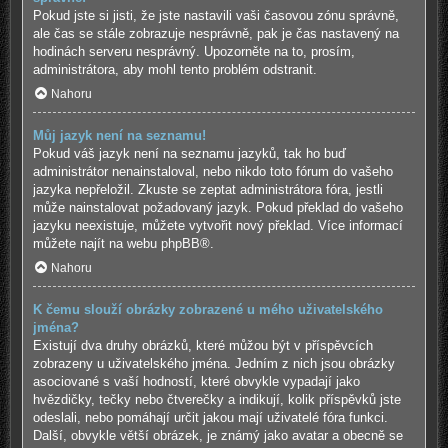
Pokud jste si jisti, že jste nastavili vaši časovou zónu správně,
ale čas se stále zobrazuje nesprávně, pak je čas nastavený na
hodinách serveru nesprávný. Upozorněte na to, prosím,
administrátora, aby mohl tento problém odstranit.
Nahoru
Můj jazyk není na seznamu!
Pokud váš jazyk není na seznamu jazyků, tak ho buď
administrátor nenainstaloval, nebo nikdo toto fórum do vašeho
jazyka nepřeložil. Zkuste se zeptat administrátora fóra, jestli
může nainstalovat požadovaný jazyk. Pokud překlad do vašeho
jazyku neexistuje, můžete vytvořit nový překlad. Více informací
můžete najít na webu
phpBB
®.
Nahoru
K čemu slouží obrázky zobrazené u mého uživatelského
jména?
Existují dva druhy obrázků, které můžou být v příspěvcích
zobrazeny u uživatelského jména. Jedním z nich jsou obrázky
asociované s vaší hodností, které obvykle vypadají jako
hvězdičky, tečky nebo čtverečky a indikují, kolik příspěvků jste
odeslali, nebo pomáhají určit jakou mají uživatelé fóra funkci.
Další, obvykle větší obrázek, je známý jako avatar a obecně se