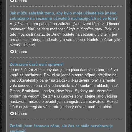
Nahoru
Jak můžu zabránit tomu, aby bylo moje uživatelské jméno
zobrazeno na seznamu uživatelů nacházejících se ve fóru?
V „Uživatelském panelu“ na záložce „Nastavení fóra“ -> „Obecné
nastavení fóra“ najdete možnost
Skrýt můj online stav
. Pokud u
této možnosti nastavíte „Ano“, budete na seznamu viditelní jen
pro administrátory, moderátory a sama sebe. Budete počítán jako
skrytý uživatel.
Nahoru
Zobrazení časů není správné!
Je možné, že zobrazený čas je pro jinou časovou zónu, než ve
které se nacházíte. Pokud se jedná o tento případ, přejděte na
váš „Uživatelský panel“ na záložku „Nastavení fóra“ a změňte
vaši časovou zónu, aby odpovídala vaší konkrétní oblasti, např.
Praha, Bratislava, Londýn, New York, Sydney atd. Vezměte
prosím na vědomí, že změnu časové zóny, stejně jako většinu
nastavení, můžou provádět jen zaregistrovaní uživatelé. Pokud
ještě nejste registrováni, toto je dobrý důvod, proč tak učinit.
Nahoru
Změnil jsem časovou zónu, ale čas se stále nezobrazuje
správně!