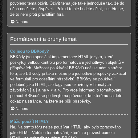
povoleno téma oživit. Oživit téma jde také jednoduše tak, že do
něho odešlete příspěvek. Pokud to ale budete dělat, ujistěte se,
že to není proti pravidlům fóra.
Nahoru
Formátování a druhy témat
Co jsou to BBKódy?
BBKódy jsou speciální implementace HTML jazyka, které
poskytují velkou kontrolu pro formátování jednotlivých objektů v
příspěvcích. Možnost používání BBKódů uděluje administrátor
fóra, ale BBKódy je také možné pro jednotlivé příspěvky zakázat
ve formuláři pro odesílání příspěvků. BBKódy se používají
podobně jako HTML, ale tagy jsou uzavřeny v hranatých
závorkách [ a ] a ne v < a >. Pro více informací o formátování
pomocí BBKódů se podívejte na průvodce, ke kterému najdete
odkaz na stránce, na které se píší příspěvky.
Nahoru
Můžu použít HTML?
Ne. Na tomto fóru nelze používat HTML, aby bylo zpracováno
jako HTML. Většinu formátování, které lze provést pomocí