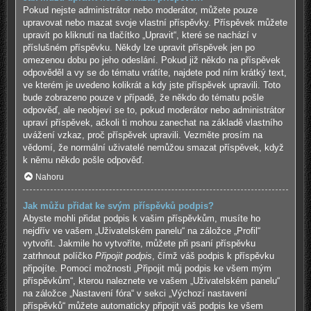
Pokud nejste administrátor nebo moderátor, můžete pouze
upravovat nebo mazat svoje vlastní příspěvky. Příspěvek můžete
upravit po kliknutí na tlačítko „Upravit“, které se nachází v
příslušném příspěvku. Někdy lze upravit příspěvek jen po
omezenou dobu po jeho odeslání. Pokud již někdo na příspěvek
odpověděl a vy se do tématu vrátíte, najdete pod ním krátký text,
ve kterém je uvedeno kolikrát a kdy jste příspěvek upravili. Toto
bude zobrazeno pouze v případě, že někdo do tématu pošle
odpověď, ale neobjeví se to, pokud moderátor nebo administrátor
upraví příspěvek, ačkoli ti mohou zanechat na základě vlastního
uvážení vzkaz, proč příspěvek upravili. Vezměte prosím na
vědomí, že normální uživatelé nemůžou smazat příspěvek, když
k němu někdo pošle odpověď.
Nahoru
Jak můžu přidat ke svým příspěvků podpis?
Abyste mohli přidat podpis k vašim příspěvkům, musíte ho
nejdřív ve vašem „Uživatelském panelu“ na záložce „Profil“
vytvořit. Jakmile ho vytvoříte, můžete při psaní příspěvku
zatrhnout políčko
Připojit podpis
, čímž váš podpis k příspěvku
připojíte. Pomocí možnosti „Připojit můj podpis ke všem mým
příspěvkům“, kterou naleznete ve vašem „Uživatelském panelu“
na záložce „Nastavení fóra“ v sekci „Výchozí nastavení
příspěvků“ můžete automaticky připojit váš podpis ke všem