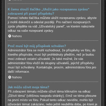
K čemu slouží tlačítko „Uložit jako rozepsanou zprávu“
zobrazené při psaní příspěvku?
Pomocí tohoto tlačítka můžete uložit rozepsanou zprávu, abyste
ji mohli dokončit a odeslat později. Pro načtení rozepsaných
zpráv přejděte na váš „Uživatelský panel“, ve kterém naleznete
odkaz na vaše rozepsané zprávy.
Nahoru
Proč musí být můj příspěvek schválen?
Administrátor fóra se mohl rozhodnout, že příspěvky ve fóru, do
kterého přispíváte, musí být prohlédnuty předtím, než je budou
moci zobrazit ostatní uživatelé. Je také možné, že vás
administrátor fóra vložil do skupiny uživatelů, jejichž příspěvky
musí být schváleny. Kontaktujte, prosím, administrátora fóra pro
další informace.
Nahoru
Jak můžu oživit moje téma?
Při zobrazení tématu můžete oživit téma kliknutím na odkaz
„Oživit téma“ (většinou naspodu stránky), čímž se téma přesune
na první místo ve fóru. Pokud tento odkaz nevidíte, mohlo být
oživování témat zakázáno, nebo ještě neuběhla doba, po které je