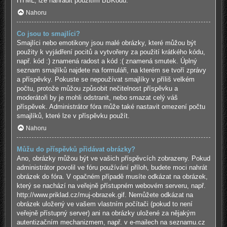
HTML, lze nahradit použitím BBKódů.
Nahoru
Co jsou to smajlíci?
Smajlíci nebo emotikony jsou malé obrázky, které můžou být
použity k vyjádření pocitů a vytvořeny za použití krátkého kódu,
např. kód :) znamená radost a kód :( znamená smutek. Úplný
seznam smajlíků najdete na formuláři, na kterém se tvoří zprávy
a příspěvky. Pokuste se nepoužívat smajlíky v příliš velkém
počtu, protože můžou způsobit nečitelnost příspěvku a
moderátoři by je mohli odstranit, nebo smazat celý váš
příspěvek. Administrátor fóra může také nastavit omezení počtu
smajlíků, které lze v příspěvku použít.
Nahoru
Můžu do příspěvků přidávat obrázky?
Ano, obrázky můžou být ve vašich příspěvcích zobrazeny. Pokud
administrátor povolil ve fóru používání příloh, budete moci nahrát
obrázek do fóra. V opačném případě musíte odkázat na obrázek,
který se nachází na veřejně přístupném webovém serveru, např.
http://www.priklad.cz/muj-obrazek.gif. Nemůžete odkázat na
obrázek uložený ve vašem vlastním počítači (pokud to není
veřejně přístupný server) ani na obrázky uložené za nějakým
autentizačním mechanizmem, např. v e-mailech na seznamu.cz