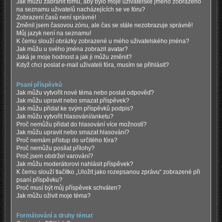
Jak můžu zabránit tomu, aby bylo moje uživatelské jméno zobrazeno
na seznamu uživatelů nacházejících se ve fóru?
Zobrazení časů není správné!
Změnil jsem časovou zónu, ale čas se stále nezobrazuje správně!
Můj jazyk není na seznamu!
K čemu slouží obrázky zobrazené u mého uživatelského jména?
Jak můžu u svého jména zobrazit avatar?
Jaká je moje hodnost a jak ji můžu změnit?
Když chci poslat e-mail uživateli fóra, musím se přihlásit?
Psaní příspěvků
Jak můžu vytvořit nové téma nebo poslat odpověď?
Jak můžu upravit nebo smazat příspěvek?
Jak můžu přidat ke svým příspěvků podpis?
Jak můžu vytvořit hlasování/anketu?
Proč nemůžu přidat do hlasování více možností?
Jak můžu upravit nebo smazat hlasování?
Proč nemám přístup do určitého fóra?
Proč nemůžu posílat přílohy?
Proč jsem obdržel varování?
Jak můžu moderátorovi nahlásit příspěvek?
K čemu slouží tlačítko „Uložit jako rozepsanou zprávu“ zobrazené při
psaní příspěvku?
Proč musí být můj příspěvek schválen?
Jak můžu oživit moje téma?
Formátování a druhy témat