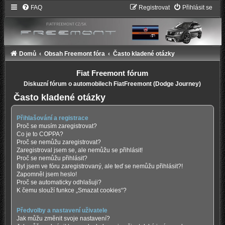
FAQ
Registrovat
Přihlásit se
Domů
Obsah Freemont fóra
Často kladené otázky
Fiat Freemont fórum
Diskuzní fórum o automobilech FiatFreemont (Dodge Journey)
Často kladené otázky
Přihlašování a registrace
Proč se musím zaregistrovat?
Co je to COPPA?
Proč se nemůžu zaregistrovat?
Zaregistroval jsem se, ale nemůžu se přihlásit!
Proč se nemůžu přihlásit?
Byl jsem ve fóru zaregistrovaný, ale teď se nemůžu přihlásit?!
Zapomněl jsem heslo!
Proč se automaticky odhlašuji?
K čemu slouží funkce „Smazat cookies“?
Předvolby a nastavení uživatele
Jak můžu změnit svoje nastavení?