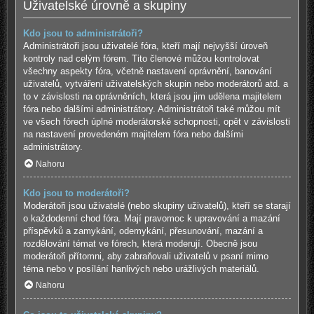
Uživatelské úrovně a skupiny
Kdo jsou to administrátoři?
Administrátoři jsou uživatelé fóra, kteří mají nejvyšší úroveň
kontroly nad celým fórem. Tito členové můžou kontrolovat
všechny aspekty fóra, včetně nastavení oprávnění, banování
uživatelů, vytváření uživatelských skupin nebo moderátorů atd. a
to v závislosti na oprávněních, která jsou jim udělena majitelem
fóra nebo dalšími administrátory. Administrátoři také můžou mít
ve všech fórech úplné moderátorské schopnosti, opět v závislosti
na nastavení provedeném majitelem fóra nebo dalšími
administrátory.
Nahoru
Kdo jsou to moderátoři?
Moderátoři jsou uživatelé (nebo skupiny uživatelů), kteří se starají
o každodenní chod fóra. Mají pravomoc k upravování a mazání
příspěvků a zamykání, odemykání, přesunování, mazání a
rozdělování témat ve fórech, která moderují. Obecně jsou
moderátoři přítomni, aby zabraňovali uživatelů v psaní mimo
téma nebo v posílání hanlivých nebo urážlivých materiálů.
Nahoru