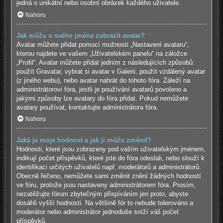
jedná o unikátní nebo osobní obrázek každého uživatele.
Nahoru
Jak můžu u svého jména zobrazit avatar?
Avatar můžete přidat pomocí možnosti „Nastavení avataru“,
kterou najdete ve vašem „Uživatelském panelu“ na záložce
„Profil“. Avatar můžete přidat jedním z následujících způsobů:
použít Gravatar, vybrat si avatar v Galerii, použít vzdálený avatar
(z jiného webu), nebo avatar nahrát do tohoto fóra. Záleží na
administrátorovi fóra, jestli je používání avatarů povoleno a
jakými způsoby lze avatary do fóra přidat. Pokud nemůžete
avatary používat, kontaktujte administrátora fóra.
Nahoru
Jaká je moje hodnost a jak ji můžu změnit?
Hodnosti, které jsou zobrazeny pod vaším uživatelským jménem,
indikují počet příspěvků, které jste do fóra odeslali, nebo slouží k
identifikaci určitých uživatelů např. moderátorů a administrátorů.
Obecně řečeno, nemůžete sami změnit znění žádných hodností
ve fóru, protože jsou nastaveny administrátorem fóra. Prosím,
nezatěžujte fórum zbytečným přispíváním jen proto, abyste
dosáhli vyšší hodnosti. Na většině fór to nebude tolerováno a
moderátor nebo administrátor jednoduše sníží váš počet
příspěvků.