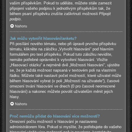
vašim příspěvkům. Pokud to uděláte, můžete stále zamezit
připojení vašeho podpisu k jednotlivým příspěvkům tak, že
během psaní příspěvku zrušíte zaškrtnutí možnosti
Připojit
podpis
.
Nahoru
Jak můžu vytvořit hlasování/anketu?
Při posílání nového tématu, nebo při úpravě prvního příspěvku
tématu, klikněte na záložku „Vytvořit hlasování“ pod hlavním
formulářem pro text příspěvku. Pokud tuto záložku nevidíte,
nemáte potřebné oprávnění k vytvoření hlasování. Vložte
„Hlasovací otázku“ a nejméně dvě „Možnosti hlasování“, ujistěte
se, že je každá možnost napsaná v textovém poli na vlastním
řádku. Můžete také nastavit počet možností, které uživatel může
během hlasování vybrat (v poli „Možností na uživatele“), časové
omezení trvání hlasování ve dnech (0 pro časově neomezené
hlasování) a nakonec můžete povolit uživatelům měnit jejich
hlasy.
Nahoru
Proč nemůžu přidat do hlasování více možností?
Omezení počtu možností v hlasování je nastaveno
administrátorem fóra. Pokud si myslíte, že potřebujete do vašeho