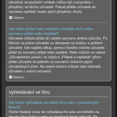
závislosti na použitém vzhledu můžou být zvýrazněny i
příspěvky od těchto uživatelů. Pokud přidáte uživatele do
seznamu nepřátel, budou jejich příspěvky skryty.
Nahoru
Jak můžu přidat nebo odstranit uživatele do/z mého
seznamu přátel nebo nepřátel?
Uživatele můžete přidat do vašeho seznamu dvěma způsoby. Po
kliknutí na jméno uživatele se dostanete na stránku s profilem
uživatele, kde najdete odkaz, pomocí kterého můžete uživatele
přidat do seznamu přátel nebo nepřátel. Nebo můžete ve vašem
„Uživatelském panelu“ na záložce „Přátelé a nepřátelé“ přímo
přidat uživatele do jednoho ze seznamů vložením jejich
uživatelských jmen. Na stejné stránce můžete také odstranit
uživatele z vašich seznamů.
Nahoru
Vyhledávání ve fóru
Jak můžu vyhledávat na celém fóru nebo v jednotlivých
fórech?
Vložte hledaný výraz do vyhledávacího pole umístěného na
obsahu fóra (indexu) nebo na stránkách témat nebo fór. Na