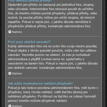
Proč nemůžu posílat přílohy?
Oprávnění pro přílohy se nastavují pro jednotlivá fóra, skupiny
nebo uživatele. Administrátor fóra nemusel povolit do určitého
fóra, do kterého můžete posílat příspěvky, přidávat přílohy, nebo
možná, že posílat přílohy můžou jen určité skupiny, do kterých
nepatříte. Pokud si nejste jisti, z jakého důvodu nemůžete k
příspěvkům přidávat přílohy, kontaktujte administrátora fóra.
Nahoru
Proč jsem obdržel varování?
Každý administrátor fóra má na svém fóru svoje vlastní pravidla.
Pokud nějaké z těchto pravidel porušíte, může vám být uděleno
varování. Vezměte prosím na vědomí, že toto je rozhodnutí
administrátora a phpBB Limited nemá nic společného s
varováními na daném fóru. Pokud si nejste jisti, z jakého důvodu
jste obdrželi varování, kontaktujte administrátora fóra.
Nahoru
Jak můžu moderátorovi nahlásit příspěvek?
Pokud je tato funkce povolena administrátorem fóra, měli byste v
příspěvku, který chcete nahlásit, vidět tlačítko (ikonu) pro
nahlášení příspěvku. Po kliknutí na tlačítko se zobrazí formulář,
pomocí kterého můžete příspěvek nahlásit.
Nahoru