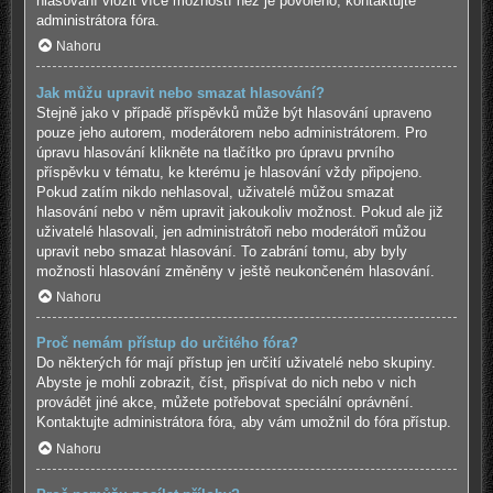
hlasování vložit více možností než je povoleno, kontaktujte
administrátora fóra.
Nahoru
Jak můžu upravit nebo smazat hlasování?
Stejně jako v případě příspěvků může být hlasování upraveno
pouze jeho autorem, moderátorem nebo administrátorem. Pro
úpravu hlasování klikněte na tlačítko pro úpravu prvního
příspěvku v tématu, ke kterému je hlasování vždy připojeno.
Pokud zatím nikdo nehlasoval, uživatelé můžou smazat
hlasování nebo v něm upravit jakoukoliv možnost. Pokud ale již
uživatelé hlasovali, jen administrátoři nebo moderátoři můžou
upravit nebo smazat hlasování. To zabrání tomu, aby byly
možnosti hlasování změněny v ještě neukončeném hlasování.
Nahoru
Proč nemám přístup do určitého fóra?
Do některých fór mají přístup jen určití uživatelé nebo skupiny.
Abyste je mohli zobrazit, číst, přispívat do nich nebo v nich
provádět jiné akce, můžete potřebovat speciální oprávnění.
Kontaktujte administrátora fóra, aby vám umožnil do fóra přístup.
Nahoru