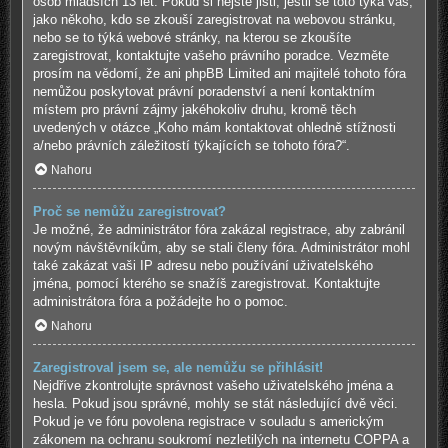
osob mladších 13 let. Pokud si nejste jisti, jestli se toto týká vás,
jako někoho, kdo se zkouší zaregistrovat na webovou stránku,
nebo se to týká webové stránky, na kterou se zkoušíte
zaregistrovat, kontaktujte vašeho právního poradce. Vezměte
prosím na vědomí, že ani phpBB Limited ani majitelé tohoto fóra
nemůžou poskytovat právní poradenství a není kontaktním
místem pro právní zájmy jakéhokoliv druhu, kromě těch
uvedených v otázce „Koho mám kontaktovat ohledně stížnosti
a/nebo právních záležitostí týkajících se tohoto fóra?“.
Nahoru
Proč se nemůžu zaregistrovat?
Je možné, že administrátor fóra zakázal registrace, aby zabránil
novým návštěvníkům, aby se stali členy fóra. Administrátor mohl
také zakázat vaši IP adresu nebo používání uživatelského
jména, pomocí kterého se snažíš zaregistrovat. Kontaktujte
administrátora fóra a požádejte ho o pomoc.
Nahoru
Zaregistroval jsem se, ale nemůžu se přihlásit!
Nejdříve zkontrolujte správnost vašeho uživatelského jména a
hesla. Pokud jsou správné, mohly se stát následující dvě věci.
Pokud je ve fóru povolena registrace v souladu s americkým
zákonem na ochranu soukromí nezletilých na internetu COPPA a