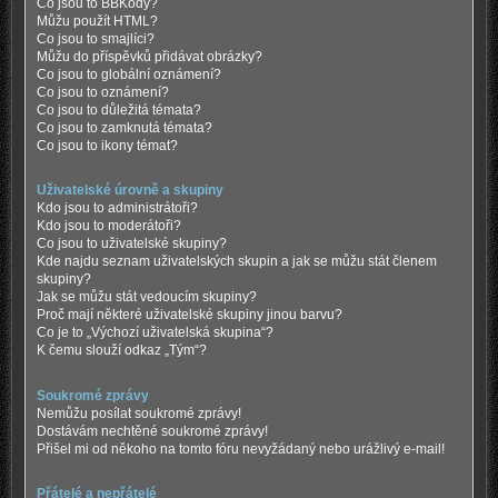
Co jsou to BBKódy?
Můžu použít HTML?
Co jsou to smajlíci?
Můžu do příspěvků přidávat obrázky?
Co jsou to globální oznámení?
Co jsou to oznámení?
Co jsou to důležitá témata?
Co jsou to zamknutá témata?
Co jsou to ikony témat?
Uživatelské úrovně a skupiny
Kdo jsou to administrátoři?
Kdo jsou to moderátoři?
Co jsou to uživatelské skupiny?
Kde najdu seznam uživatelských skupin a jak se můžu stát členem
skupiny?
Jak se můžu stát vedoucím skupiny?
Proč mají některé uživatelské skupiny jinou barvu?
Co je to „Výchozí uživatelská skupina“?
K čemu slouží odkaz „Tým“?
Soukromé zprávy
Nemůžu posílat soukromé zprávy!
Dostávám nechtěné soukromé zprávy!
Přišel mi od někoho na tomto fóru nevyžádaný nebo urážlivý e-mail!
Přátelé a nepřátelé