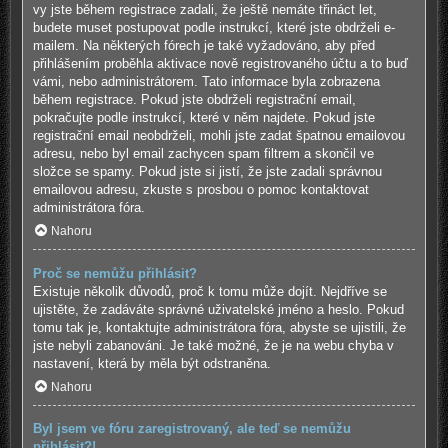
vy jste během registrace zadali, že ještě nemáte třináct let,
budete muset postupovat podle instrukcí, které jste obdrželi e-
mailem. Na některých fórech je také vyžadováno, aby před
přihlášením proběhla aktivace nově registrovaného účtu a to buď
vámi, nebo administrátorem. Tato informace byla zobrazena
během registrace. Pokud jste obdrželi registrační email,
pokračujte podle instrukcí, které v něm najdete. Pokud jste
registrační email neobdrželi, mohli jste zadat špatnou emailovou
adresu, nebo byl email zachycen spam filtrem a skončil ve
složce se spamy. Pokud jste si jistí, že jste zadali správnou
emailovou adresu, zkuste s prosbou o pomoc kontaktovat
administrátora fóra.
Nahoru
Proč se nemůžu přihlásit?
Existuje několik důvodů, proč k tomu může dojít. Nejdříve se
ujistěte, že zadáváte správné uživatelské jméno a heslo. Pokud
tomu tak je, kontaktujte administrátora fóra, abyste se ujistili, že
jste nebyli zabanováni. Je také možné, že je na webu chyba v
nastavení, která by měla být odstraněna.
Nahoru
Byl jsem ve fóru zaregistrovaný, ale teď se nemůžu
přihlásit?!