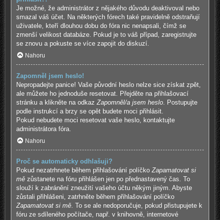
Je možné, že administrátor z nějakého důvodu deaktivoval nebo
smazal váš účet. Na některých fórech také pravidelně odstraňují
uživatele, kteří dlouhou dobu do fóra nic nenapsali, čímž se
zmenší velikost databáze. Pokud je to váš případ, zaregistrujte
se znovu a pokuste se více zapojit do diskuzí.
Nahoru
Zapomněl jsem heslo!
Nepropadejte panice! Vaše původní heslo nelze sice získat zpět,
ale můžete ho jednoduše resetovat. Přejděte na přihlašovací
stránku a klikněte na odkaz
Zapomněl/a jsem heslo
. Postupujte
podle instrukcí a brzy se opět budete moci přihlásit.
Pokud nebudete moci resetovat vaše heslo, kontaktujte
administrátora fóra.
Nahoru
Proč se automaticky odhlašuji?
Pokud nezatrhnete během přihlašování políčko
Zapamatovat si
mě
zůstanete na fóru přihlášen jen po přednastavený čas. To
slouží k zabránění zneužití vašeho účtu někým jiným. Abyste
zůstali přihlášeni, zatrhněte během přihlašování políčko
Zapamatovat si mě
. To se ale nedoporučuje, pokud přistupujete k
fóru ze sdíleného počítače, např. v knihovně, internetové